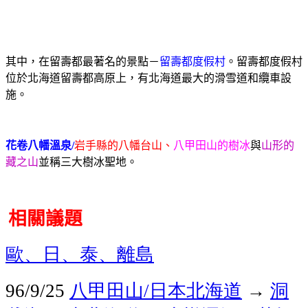
其中，在留壽都最著名的景點－
留壽都度假村
。留壽都度假村
位於北海道留壽都高原上，有北海道最大的滑雪道和纜車設
施。
花卷八幡溫泉/
岩手縣的八幡台山、
八甲田山的樹冰
與
山形的
藏之山
並稱三大樹冰聖地。
相關議題
歐、日、泰、離島
八甲田山
日本北海道
→
洞
96/9/25
/