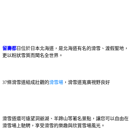
留壽都
日
位於日本北海道，是北海道有名的滑雪、渡假聖地，
更以粉狀雪質而聞名全世界。
37
條滑雪道組成壯觀的
滑雪場
，滑雪道寬廣視野良好
滑雪道還可遠望洞爺湖、羊蹄山等著名景點，讓您可以自由在
滑雪場上馳騁，享受滑雪的樂趣與欣賞雪場風光。