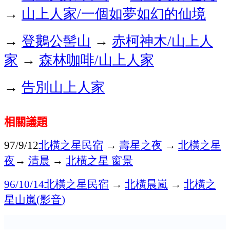
→
山上人家
一個如夢如幻的仙境
/
→
登鵝公髻山
→
赤柯神木
山上人
/
家
→
森林咖啡
山上人家
/
→
告別山上人家
相關議題
北橫之星民宿
→
壽星之夜
→
北橫之星
97/9/12
夜
→
清晨
→
北橫之星
窗景
北橫之星民宿
→
北橫晨嵐
→
北橫之
96/10/14
星山嵐
影音
(
)