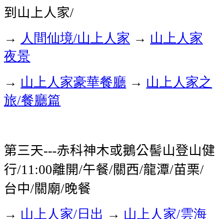
到山上人家
/
→
人間仙境
山上人家
→
山上人家
/
夜景
→
山上人家豪華餐廳
→
山上人家之
旅
餐廳篇
/
第三天
赤科神木或鵝公髻山登山健
---
行
離開
午餐
關西
龍潭
苗栗
/11:00
/
/
/
/
/
台中
關廟
晚餐
/
/
→
山上人家
日出
→
山上人家
雲海
/
/