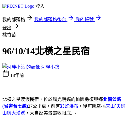
登入
我的部落格
我的部落格後台
我的帳號
登出
桃竹苗
96/10/14北橫之星民宿
河畔小築
18年前
北橫之星渡假民宿，位於風光明媚的桃園縣復興鄉
北橫公路
(省道台七線)
27公里處，前有
彩虹瀑布
，後可眺望插
天山ˋ夫婦
山與大漢溪
，大自然美景盡收眼底. 。