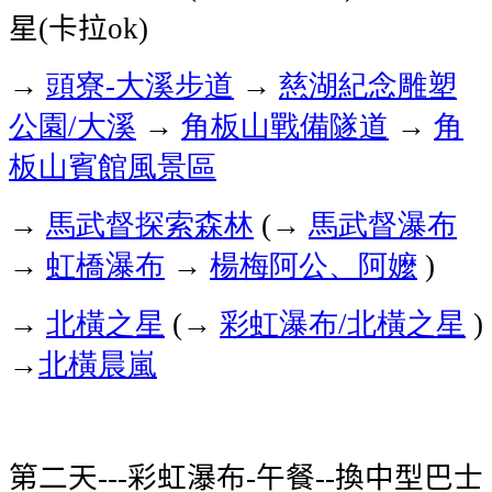
星
卡拉
(
ok)
→
頭寮
大溪步道
→
慈湖紀念雕塑
-
公園
大溪
→
角板山戰備隧道
→
角
/
板山賓館風景區
→
馬武督探索森林
→
馬武督瀑布
(
→
虹橋瀑布
→
楊梅阿公、阿嬤
)
→
北橫之星
→
彩虹瀑布
北橫之星
(
/
)
→
北橫晨嵐
第二天
彩虹瀑布
午餐
換中型巴士
---
-
--