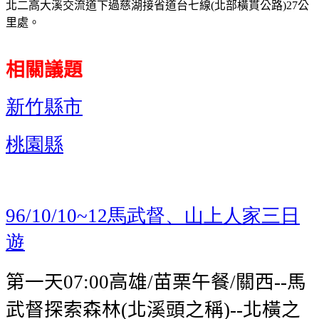
北二高大溪交流道下過慈湖接省道台七線(北部橫貫公路)27公
里處。
相關議題
新竹縣市
桃園縣
馬武督、山上人家三日
96/10/10~12
遊
第一天
高雄
苗栗午餐
關西
馬
07:00
/
/
--
武督探索森林
北溪頭之稱
北橫之
(
)--