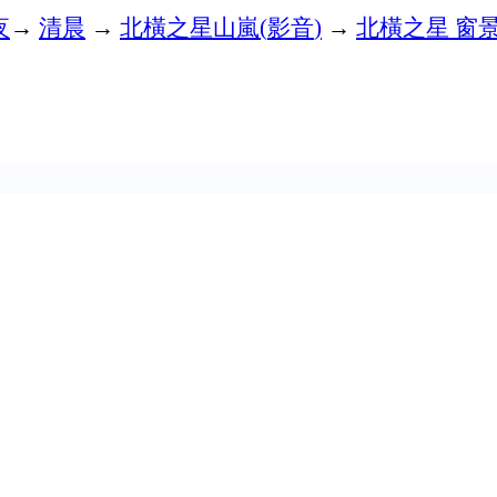
夜
→
清晨
→
北橫之星山嵐
影音
→
北橫之星
窗
(
)