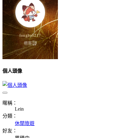
個人頭像
暱稱：
Lein
分類：
休閒旅遊
好友：