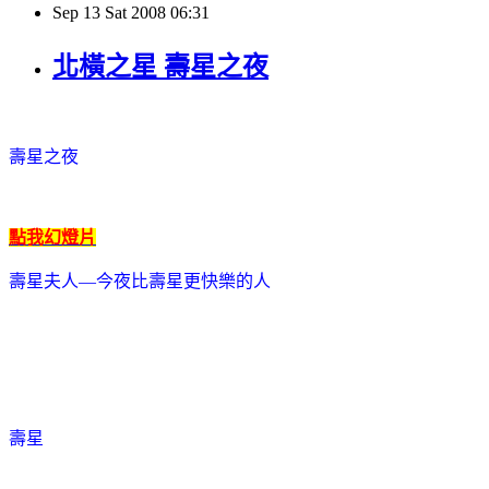
Sep
13
Sat
2008
06:31
北橫之星 壽星之夜
壽星之夜
點我幻燈片
壽星
夫人
—
今夜比壽星更快樂的人
壽星