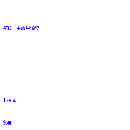
摸彩
—
由壽星頒獎
卡拉
ok
夜晏