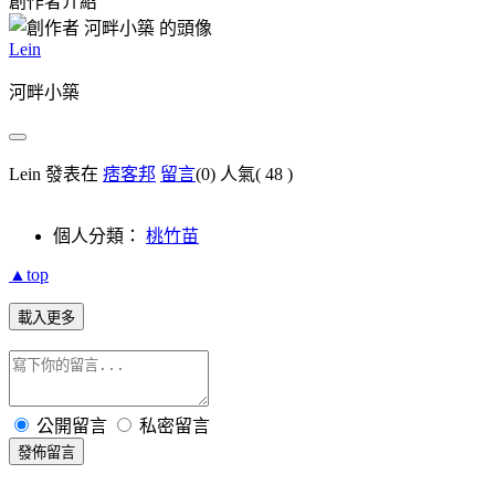
創作者介紹
Lein
河畔小築
Lein 發表在
痞客邦
留言
(0)
人氣(
48
)
個人分類：
桃竹苗
▲top
載入更多
公開留言
私密留言
發佈留言