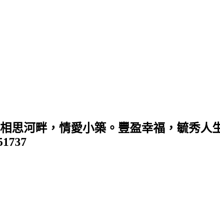
 (相思河畔，情愛小築。豐盈幸福，毓秀人生
351737