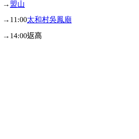
→
盟山
→
太和村
吳鳳廟
11:00
→
返高
14:00