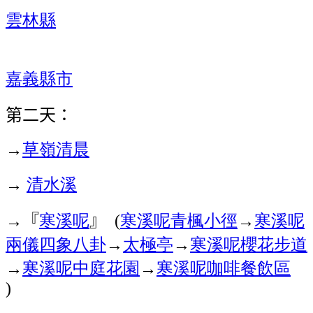
雲林縣
嘉義縣市
第二天：
→
草嶺
清晨
清水溪
→
『
寒溪呢
』
寒溪呢
青楓小徑
→
寒溪呢
→
(
兩儀四象八卦
→
太極亭
→
寒溪呢
櫻花步道
→
寒溪呢
中庭花園
→
寒溪呢
咖啡餐飲區
)