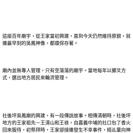
這座百年廟宇，從王家當初興建，直到今天仍然維持原貌，就
連最早刻的吳鳳神像，都還保存著。
廟內並無專人管理，只有空蕩蕩的廟宇。
當地每年以擲爻方
式，選出地方居民來輪流管理。
社後坪吳鳳廟的興建，有一段傳說故事。相傳清朝時，社後坪
地方的王家祖先－王清山和王祿，自嘉義中埔的社口包了香火
回來服侍，初祭拜時，王家卻接連發生不幸事件，經乩童向神