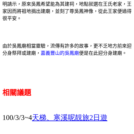
明請示，原來吳鳳希望能為其建祠，地點就選在王氏老家，王
家因而將祖地捐出建廟，並刻了尊吳鳳神像，從此王家便過得
很平安。
由於吳鳳廟相當靈驗，流傳有許多的故事，更不乏地方前來迎
分身祭拜或建廟，
嘉義豐山的吳鳳廟
便是在此迎分身建廟。
相關議題
天梯、寒溪呢靚旅
日遊
100/3/3~4
2