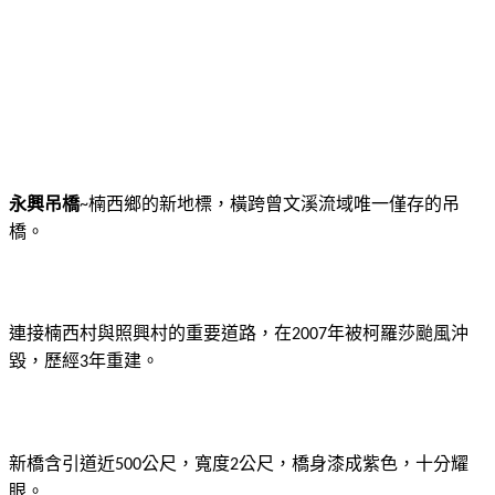
永興吊橋
楠西鄉的新地標，橫跨曾文溪流域唯一僅存的吊
~
橋。
連接楠西村與照興村的重要道路，在
年被柯羅莎颱風沖
2007
毀，歷經
年重建。
3
新橋含引道近
公尺，寬度
公尺，橋身漆成紫色，十分耀
500
2
眼。