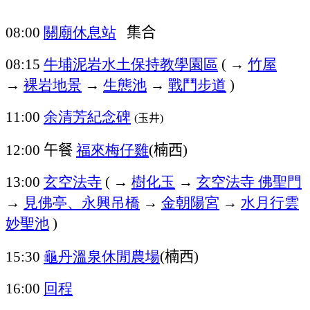
關廟休息站
集合
08:00
牛埔泥岩水土保持教學園區
→
竹屋
08:15
(
→
裸岩地景
→
生態池
→
戰鬥步道
)
余清芳紀念碑
11:00
玉井
(
)
午餐
福來梅仔雞
楠西
12:00
(
)
玄空法寺
→
樹化玉
→
玄空法寺
佛聖門
13:00
(
→
見佛亭、永興吊橋
→
金朝陽宮
→
水月行雲
妙聖池
)
龜丹溫泉休閒農場
楠西
15:30
(
)
回程
16:00