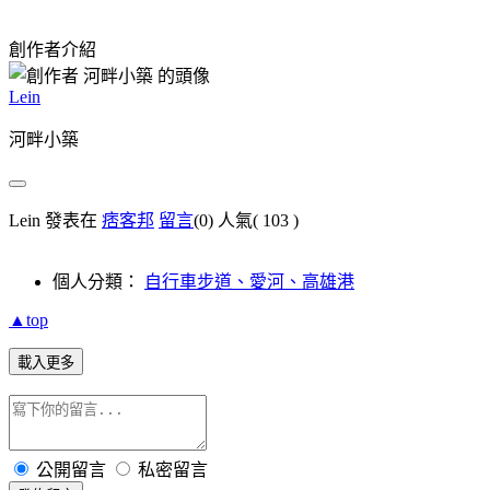
創作者介紹
Lein
河畔小築
Lein 發表在
痞客邦
留言
(0)
人氣(
103
)
個人分類：
自行車步道、愛河、高雄港
▲top
載入更多
公開留言
私密留言