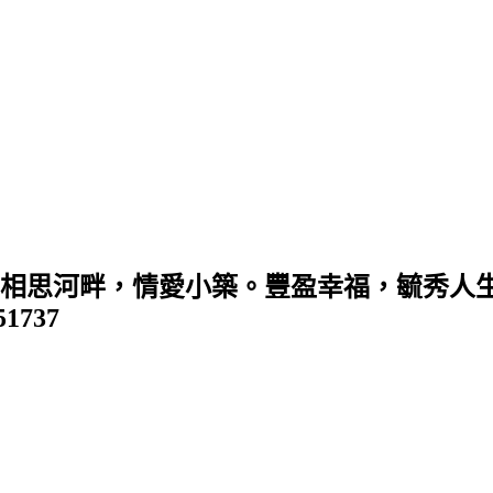
 (相思河畔，情愛小築。豐盈幸福，毓秀人生
351737