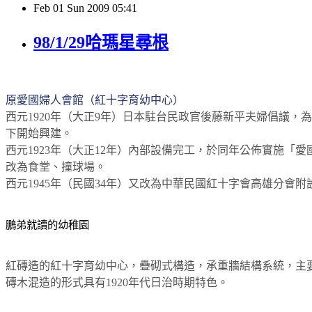
Feb
01
Sun
2009
05:41
98/1/29哈瑪星尋根
原愛國婦人會館（紅十字育幼中心）
西元
1920
年（大正
9
年）日本駐台民政官後藤新平夫婦倡議，為
下開始興建。
西元
1923
年（大正
12
年）內部設備完工，於同年公佈實施「愛
改為食堂、撞球場。
西元
1945
年（民國
34
年）又改為中華民國紅十字會高雄分會附
鵬弟就讀的幼稚園
紅磚造的紅十字育幼中心，疊砌式構造，承重牆結構系統，主
磚木混造的形式具有
1920
年代日治時期特色。