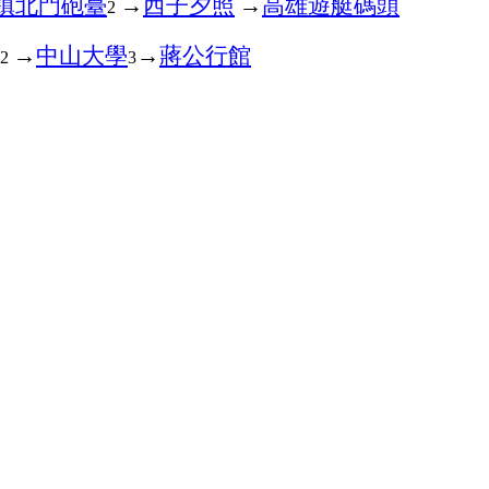
鎮北門砲臺
→
西子夕照
→
高雄遊艇碼頭
2
→
中山大學
→
蔣公行館
2
3