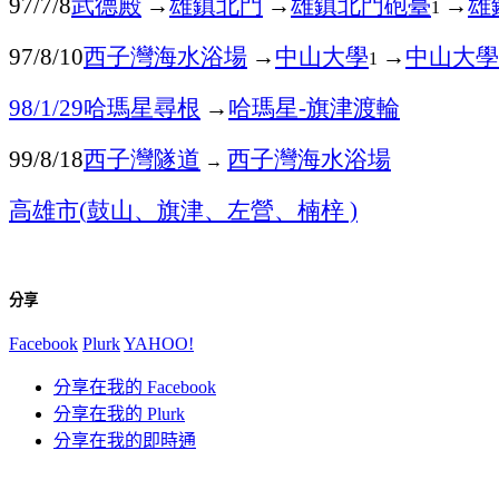
武德殿
→
雄鎮北門
→
雄鎮北門砲臺
→
雄
97/7/8
1
西子灣海水浴場
→
中山大學
→
中山大學
97/8/10
1
哈瑪星尋根
→
哈瑪星
旗津渡輪
98/1/29
-
西子灣隧道
西子灣海水浴場
99/8/18
→
高雄市
鼓山、旗津、左營、楠梓
(
)
分享
Facebook
Plurk
YAHOO!
分享在我的 Facebook
分享在我的 Plurk
分享在我的即時通