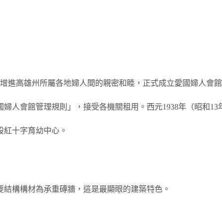
增進高雄州所屬各地婦人間的親密和睦，正式成立愛國婦人會館
國婦人會館管理規則」，接受各機關租用。西元
1938
年（昭和
13
設紅十字育幼中心。
要結構構材為承重磚牆，這是最顯眼的建築特色。