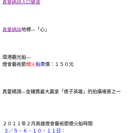
真愛碼
頭入口隧道
真愛碼
頭
地標
---
「心」
環港觀光船---
燈會藝術節
煙火
船票
價：１５０元
真愛碼頭
---
金鐘獎最大贏家「痞子英雄」的拍攝場景之一
２０１１年２月高雄燈會藝術節煙火船時間
˙２／５、６、１０、１１日：