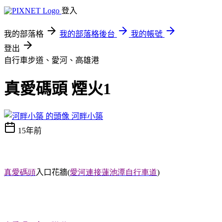
登入
我的部落格
我的部落格後台
我的帳號
登出
自行車步道、愛河、高雄港
真愛碼頭 煙火1
河畔小築
15年前
真愛碼
頭
入口花牆(
愛河連接蓮池潭自行車道
)