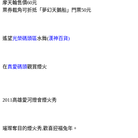
摩天輪售價
60
元
票券截角可折抵「夢幻天鵝船」門票
50
元
遙望
光榮碼頭區
水舞(
漢神百貨)
在
真愛碼頭
觀賞煙火
2011
高雄愛河燈會煙火秀
璀璨奪目的煙火秀
,
歡喜迎福兔年。