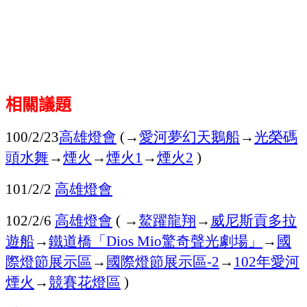
相關議題
高雄燈會
→
愛河
夢幻天鵝船
→
光榮碼
100/2/23
(
頭
水舞
→
煙火
→
煙火
→
煙火
1
2
)
高雄燈會
101/2/2
高雄燈會
→
鰲躍龍翔
→
威尼斯貢多拉
102/2/6
(
遊船
→
鐵道橋「
驚奇聲光劇場」
→
國
Dios Mio
際燈節展示區
→
國際燈節展示區
→
年
愛河
-2
102
煙火
→
競賽花燈區
)