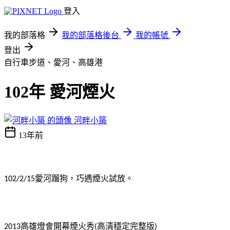
登入
我的部落格
我的部落格後台
我的帳號
登出
自行車步道、愛河、高雄港
102年 愛河煙火
河畔小築
13年前
愛河蹓狗，巧遇煙火試放。
102/2/15
高雄燈會開幕煙火秀
高清穩定完整版
2013
(
)