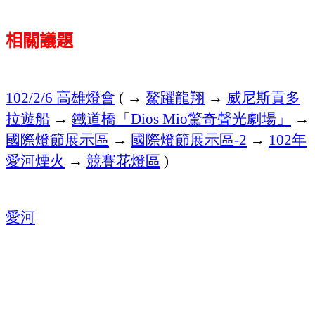
相關議題
高雄燈會
→
鰲躍龍翔
→
威尼斯貢多
102/2/6
(
拉遊船
→
鐵道橋「
驚奇聲光劇場」
→
Dios Mio
國際燈節展示區
→
國際燈節展示區
→
年
-2
102
愛河煙火
→
競賽花燈區
)
愛河