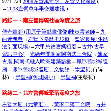
左營萬年季 左營文化深度
97/11/24
2008
(
→
左營萬年季交通建議
2008
)
路線一、南左營傳統社區深度之旅
傳奇畫師
用原子筆點畫佛像
陳步雲老師
→
九
(
)
曲迷魂巷
→
左營下路歷史步道
→
曾家長屋
斗砌
(
法剖面現場
→
六甲
慈德宮媽祖廟
→
古井
古早
)
(
資訊中心
→
光緒年間謝家閩南式三合院
→
陳家
)
古厝
閩南式融入歐洲建築語彚
→
鳳邑舊城城隍
(
廟
→
鳳邑舊城城隍廟、文物館
→
崇聖祠
石碑
(
林
→
崇聖祠
舊城國小
→
崇聖祠
主祭祠
)
(
)
(
)
路線二、北左營傳統聚落深度之旅
左營大廟（元帝廟）
→
黃家二落三合院
→
古井