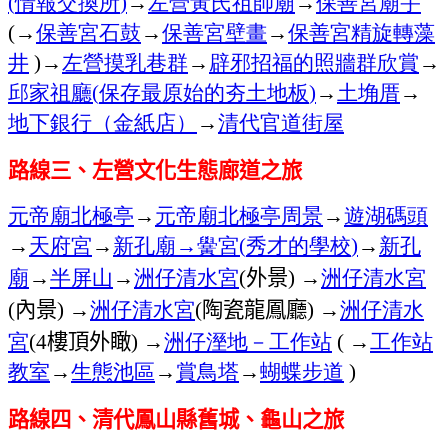
情報交換所
→
左營黃氏祖師廟
→
保善宮廟宇
(
)
→
保善宮石鼓
→
保善宮壁畫
→
保善宮精旋轉藻
(
井
→
左營摸乳巷群
→
辟邪招福的照牆群欣賞
→
)
邱家祖廳
保存最原始的夯土地板
→
土埆厝
→
(
)
地下銀行（金紙店）
→
清代官道街屋
路線三、左營文化生態廊道之旅
元帝廟北極亭
→
元帝廟北極亭周景
→
遊湖碼頭
→
天府宮
→
新孔廟→黌宮
秀才的學校
→
新孔
(
)
廟
→
半屏山
→
洲仔清水宮
外景
→
洲仔清水宮
(
)
內景
→
洲仔清水宮
陶瓷龍鳳廳
→
洲仔清水
(
)
(
)
宮
樓頂外瞰
→
洲仔溼地－工作站
→
工作站
(4
)
(
教室
→
生態池區
→
賞鳥塔
→
蝴蝶步道
)
路線四、清代鳳山縣舊城、龜山之旅