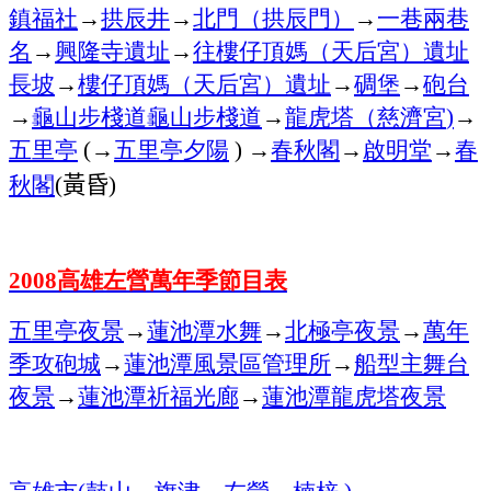
鎮福社
→
拱辰井
→
北門（拱辰門）
→
一巷兩巷
名
→
興隆寺遺址
→
往樓仔頂媽（天后宮）遺址
長坡
→
樓仔頂媽（天后宮）遺址
→
碉堡
→
砲台
→
龜山步棧道龜山步棧道
→
龍虎塔（慈濟宮
→
)
五里亭
→
五里亭夕陽
→
春秋閣
→
啟明堂
→
春
(
)
秋閣
黃昏
(
)
高雄左營萬年季節目表
2008
五里亭夜景
→
蓮池潭水舞
→
北極亭夜景
→
萬年
季攻砲城
→
蓮池潭風景區管理所
→
船型主舞台
夜景
→
蓮池潭
祈福光廊
→
蓮池潭龍虎塔夜景
高雄市
鼓山、旗津、左營、楠梓