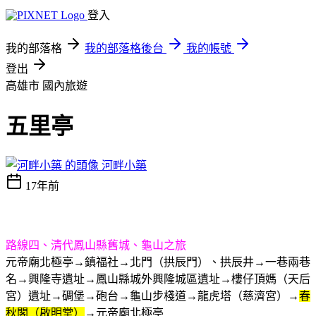
登入
我的部落格
我的部落格後台
我的帳號
登出
高雄市
國內旅遊
五里亭
河畔小築
17年前
路線四、清代鳳山縣舊城、龜山之旅
元帝廟北極亭
→
鎮福社
→
北門（拱辰門）、拱辰井
→
一巷兩巷
名
→
興隆寺遺址
→
鳳山縣城外興隆城區遺址
→
樓仔頂媽（天后
宮）遺址
→
碉堡
→
砲台
→
龜山步棧道
→
龍虎塔（慈濟宮）
→
春
秋閣（啟明堂）
→
元帝廟北極亭