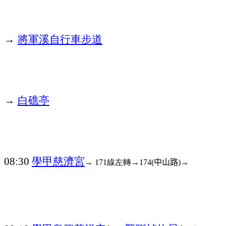
→
將軍溪自行車步道
→
白礁亭
學甲慈濟宮
08:30
→
中山路
→
→
171線左轉
174(
)