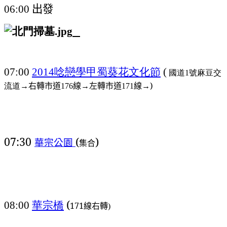
出發
06:00
唸戀學甲蜀葵花文化節
07:00
2014
(
國道1號麻豆交
右轉市道
線→左轉市道
線→)
流道→
176
171
07:30
(
)
華宗公園
集合
華宗橋
(
08:00
171線右轉
)