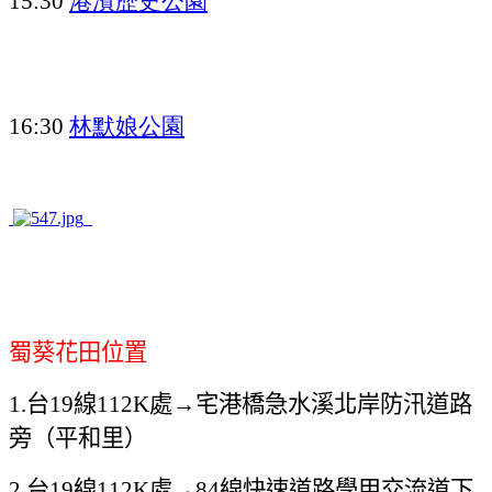
15:30
林默娘公園
16:30
蜀葵花田位置
台
線
處→宅港橋急水溪北岸防汛道路
1.
19
112K
旁（平和里）
台
線
處→
線快速道路學甲交流道下
2.
19
112K
84