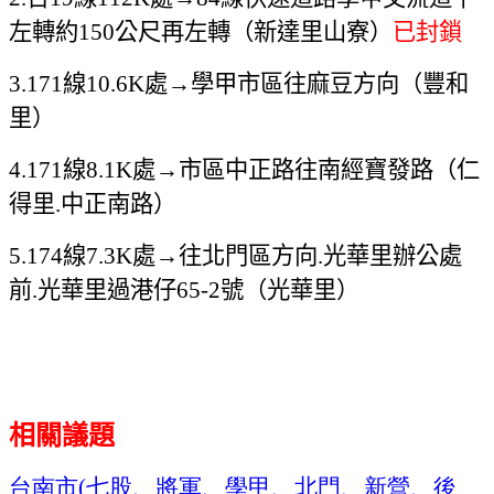
左轉約
公尺再左轉（新達里山寮）
已封鎖
150
線
處→學甲市區往麻豆方向（豐和
3.171
10.6K
里）
線
處→市區中正路往南經寶發路（仁
4.171
8.1K
得里
中正南路）
.
線
處→往北門區方向
光華里辦公處
5.174
7.3K
.
前
光華里過港仔
號（光華里）
.
65-2
相關議題
台南市
七股、將軍、學甲、北門、新營、後
(