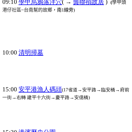
學甲烏鴉落洋穴
龔聯禎故居
09:10
( →
)
學甲頭
(
港仔
社區~台南幫的故鄉
，南
線旁
1
)
清明掃墓
10:00
安平港漁人碼頭
15:00
(17省道→安平路→臨安橋→府前
一街→右轉 建平十六街→慶平路→安億橋)
港濱歷史公園