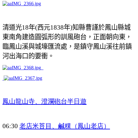
清道光
年
西元
年
知縣曹謹於鳳山縣城
18
(
1838
)
東南角建造圓弧形的訓風砲台，正面朝向東，
臨鳳山溪與城壕匯流處，是鎮守鳳山溪往前鎮
河出海口的要衝。
鳳山龍山寺、澄瀾砲台半日遊
老店米苔目、鹹粿（鳳山老店）
06:30