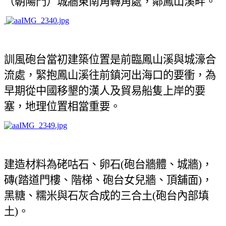
（朝陽門）城牆東南角轉角處，鄰鳳山溪畔。
訓風砲台當初建築位置是前臨鳳山溪與城濠合
流處，緊抱鳳山溪往前鎮河出海口的要衝，為
早期從中國移墾的漢人及貿易船隻上岸的要
塞，地理位置相當重要。
建造材料為硓咕石、卵石
砲台牆體、城牆
，
(
)
磚
踏道門樓、階梯、砲台女兒牆、頂舖面
，
(
)
黑糖、糯米與石灰合成的三合土
砲台內部填
(
土
。
)