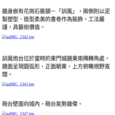
牆身嵌有花崗石匾額－「訓風」，兩側則以泥
製塑型、造型柔美的書卷作為裝飾，工法嚴
謹，具藝術價值。
訓風炮台位於當時的東門城牆東南隅轉角處，
牆面呈現圓弧形，正面朝東，上方俯瞰視野寬
闊。
砲台壁面向城內，砲台氣勢雄偉。