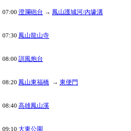
澄瀾砲台
→
鳳山護城河
內壕溝
07:00
/
鳳山龍山寺
07:30
訓風炮台
08:00
鳳山東福橋
→
東便門
08:20
高雄鳳山溪
08:40
大東公園
09:10