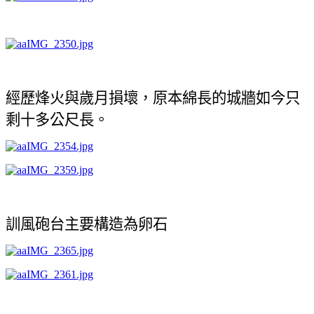
經歷烽火與歲月損壞，原本綿長的城牆如今只
剩十多公尺長。
訓風砲台主要構造為卵石