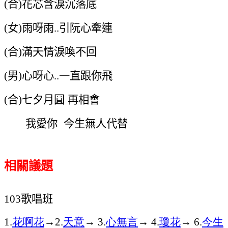
合
花芯含淚沉落底
(
)
女
雨呀雨
引阮心牽連
(
)
..
合
滿天情淚喚不回
(
)
男
心呀心
一直跟你飛
(
)
..
合
七夕月圓 再相會
(
)
我愛你
今生無人代替
相關議題
歌唱班
103
花啊花
→
天意
→
心無言
→
瓊花
→
今生
1.
2.
3.
4.
6.