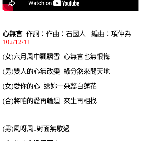
心無言
作詞：作曲：石國人
編曲：項仲為
102/12/11
女
六月風中飄飄雪
心無言也無恨悔
(
)
男
雙人的心無改變
緣分煞來問天地
(
)
女
愛你的心
送妳一朵蕊白蓮花
(
)
合
將咱的愛再輪迴
來生再相找
(
)
男
風呀風
對面無歇過
(
)
..