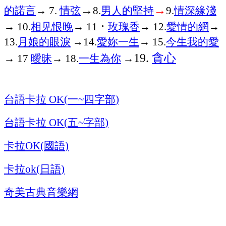
→
→
的諾言
→
情弦
男人的堅持
情深緣淺
7.
8.
9.
→
相见恨晚
→
．
玫瑰香
→
愛情的網
→
10.
11
12.
月娘的眼淚
→
愛妳一生
→
今生我的愛
13.
14.
15.
貪心
→
曖昧
→
一生為你
→
19.
17
18.
台語卡拉
一
四字部
OK(
~
)
台語卡拉
五
字部
OK(
~
)
卡拉
國語
OK(
)
卡拉
日語
ok(
)
奇美古典音樂網