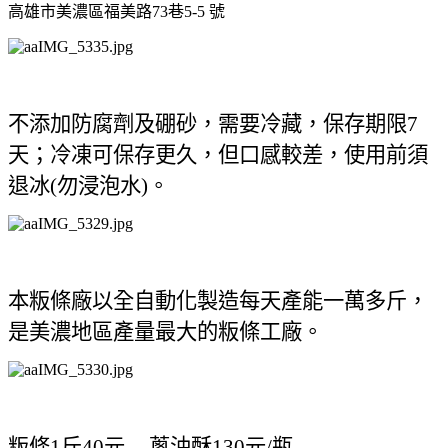
高雄市美濃區福美路
巷
號
73
5-5
不添加防腐劑及硼砂，需要冷藏，保存期限
7
天；冷凍可保存更久，但口感較差，使用前須
退冰
勿浸泡水
。
(
)
本粄條廠以全自動化製造每天產能一萬多斤，
是美濃地區產量最大的粄條工廠。
粄條
斤
元
蔥油酥
元
瓶
1
40
130
/