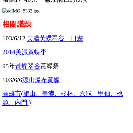
相關議題
美濃
黃蝶翠谷一日遊
103/6/12
美濃黃蝶季
2014
年
黃蝶翠谷
黃蝶祭
95
涼山瀑布
黃蝶
103/6/6
高雄市
旗山、美濃、杉林、六龜、甲仙、桃
(
源、內門
)