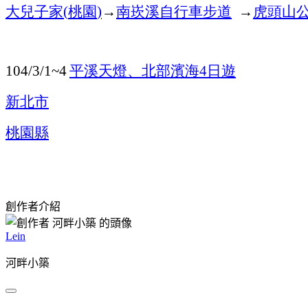
大兒子家
(
桃園
)
→
南崁溪自行車步道
→
虎頭山
104/3/1~4
平溪天燈、北部濱海
4
日遊
新北市
桃園縣
創作者介紹
Lein
河畔小築