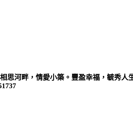
 (相思河畔，情愛小築。豐盈幸福，毓秀人生
351737