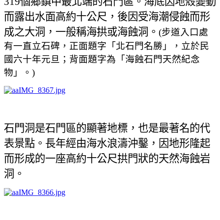
319
個鄉鎮中最北端的石門區。
海底因地殼變動
而露出水面高約十公尺，後因受海潮侵蝕而形
成之大洞，一般稱海拱或海蝕洞。
(
步道入口處
有一直立石碑，
正面題字「北石門名勝」，立於民
國六十年元旦；背面題字為「海蝕石門天然紀念
物」。)
石門洞是石門區的顯著地標，也是最著名的代
表景點。
長年經由海水浪濤沖鑿，因地形隆起
而形成的一座高約十公尺拱門狀的天然海蝕岩
洞。