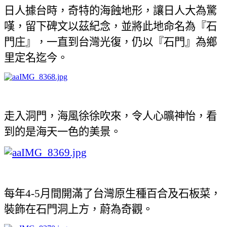
日人據台時，奇特的海蝕地形，讓日人大為驚
嘆，留下碑文以茲紀念，並將此地命名為『石
門庄』，一直到台灣光復，仍以『石門』為鄉
里定名迄今。
走入洞門，海風徐徐吹來，令人心曠神怡
，看
到的是海天一色的美景。
每年
4-5
月間開滿了台灣原生種百合及石板菜，
裝飾在石門洞上方，蔚為奇觀。