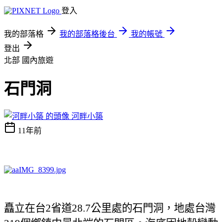
登入
我的部落格
我的部落格後台
我的帳號
登出
北部
國內旅遊
石門洞
河畔小築
11年前
矗立在台
2
省道
28.7
公里處的石門洞，地處台灣