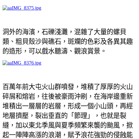
洞外的海濱，石礫淺灘，混雜了大量的螺貝
類、粗貝殼沙與礁石，斑斕的色彩及各異其趣
的造形，可以戲水聽濤、觀浪賞景。
百萬年前大屯火山群噴發，堆積了厚厚的火山
碎屑和熔岩，往後被豪雨沖刷，在海岸邊重新
堆積出一層層的岩層，形成一個小山頭，再經
地層擠壓，裂出垂直的「節理」，也就是裂
縫，加以東北季風與夏季頻繁來襲的颱風，掀
起一陣陣高漲的浪潮，賦予浪花強勁的侵蝕能