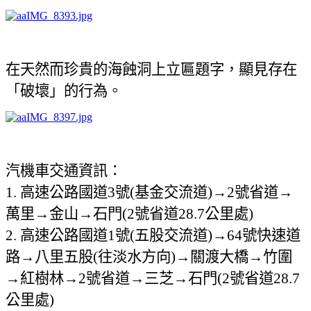
在天然而珍貴的海蝕洞上立匾題字，顯見
存在
「
破壞」的行為。
汽機車交通資訊：
1.
高速公路國道
3
號
(
基金交流道
)→2
號省道
→
萬里
→
金山
→
石門
(2
號省道
28.7
公里處
)
2.
高速公路國道
1
號
(
五股交流道
)→64
號快速道
路
→
八里五股
(
往淡水方向
)→
關渡大橋
→
竹圍
→
紅樹林
→2
號省道
→
三芝
→
石門
(2
號省道
28.7
公里處
)