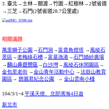
3.
臺北
→
士林
→
關渡
→
竹圍
→
紅樹林
→2
號省道
→
三芝
→
石門
(2
號省道
28.7
公里處
)
相關議題
萬里
獅子公園
→
石門洞
→
富貴角燈塔
→
風稜石
景區
→
老梅綠石槽
→
富基漁港
→
石門婚紗廣場
→
麟山鼻遊憩區
→
白沙灣
→
風稜石休閒園區
→
金包里老街
→
金山青年活動中心
→
法鼓山教育
園區
→
鄧麗君紀念公園
→
金山雲南小棧
104/3/1~4
平溪天燈、北部濱海
4
日遊
新北市