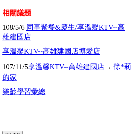
相關議題
108/5/6
同事聚餐&慶生/享溫馨KTV--高
雄建國店
享溫馨KTV--
高雄建國店
博愛店
107/11/5
享溫馨KTV--
高雄建國店
→
徐*莉
的家
樂齡學習彙總