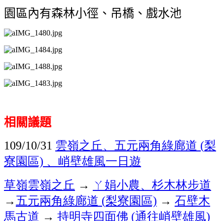
園區內有森林小徑、吊橋、戲水池
相關議題
109/10/31
雲嶺之丘、五元兩角綠廊道 (
梨
寮園區)
、峭壁雄風
一日遊
草嶺
雲嶺之丘
→
ㄚ娟小農、
杉木林步道
→
五元兩角綠廊道 (
梨寮園區)
→
石壁木
馬古道
→
持明寺四面佛 (
通往峭壁雄風)