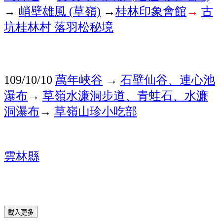
→
峭壁雄風 (
草嶺)
→
桂林印象會館
→
古
坑桂林村 落羽松秘境
109/10/10
萬年峽谷
→
石壁仙谷、連心池
瀑布
→
草嶺水濂洞步道、青蛙石、水濂
洞瀑布
→
草嶺山珍小吃部
雲林縣
載入更多