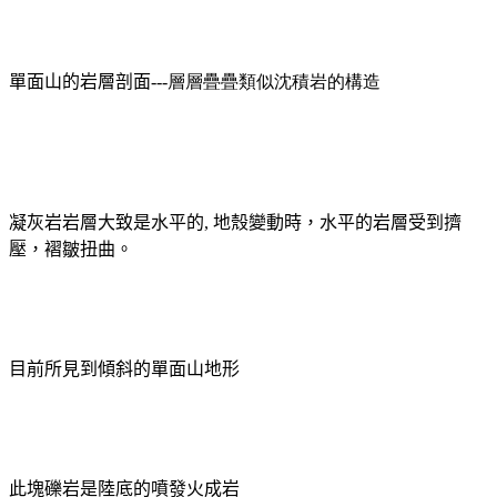
單面山的岩層剖面
---層層疊疊類似沈積岩的構造
凝灰岩岩層大致是水平的,
地殼變動時，水平的岩層受到擠
壓，褶皺扭曲。
目前所見到傾斜的單面山地形
此塊礫岩是陸底的噴發火成岩