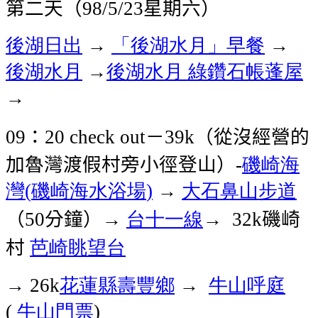
第二天（
星期六）
98/5/23
後湖日出
→
「後湖水月」早餐
→
後湖水月
→
後湖水月
綠鑽石帳蓬屋
→
：
－
（從沒經營的
09
20 check out
39k
加魯灣渡假村旁小徑登山）
磯崎海
-
灣
磯崎海水浴場
→
大石鼻山步道
(
)
（
分鐘）→
台十一線
→
磯崎
50
32k
村
芭崎眺望台
→
花蓮縣壽豐鄉
→
牛山呼庭
26k
牛山
門票
(
)