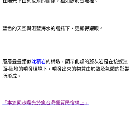
在陽光下由於反射的關係，猶如處於雪地裡。
藍色的天空與湛藍海水的襯托下，更顯得耀眼。
層層疊疊類似
沈積岩
的構造，顯示此處的凝灰岩是在接近濱
面
-
陸地的噴發環境下，噴發出來的物質由於熱及氣體的影響
所形成。
「本篇同步曝光於瘋台灣優質民宿網上」