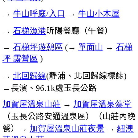
→
牛山呼庭
入口
→
牛山小木屋
/
→
石梯漁港
昕陽餐廳（午餐）
→
石梯坪遊憩區
→
單面山
→
石梯
(
坪
露營區
)
→
北回歸線
靜浦、北回歸線標誌
(
)
→長濱、
處玉長公路
96.1k
加賀屋溫泉山莊
→
加賀屋溫泉
藻堂
（玉長公路安通溫泉區）（山莊內晚
餐）→
加賀屋溫泉山莊夜景
→
紐澳