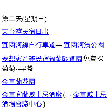
第二天
星期日
(
)
東台灣
民宿
日出
宜蘭河線自行車道
宜蘭河濱公園
—
夢想家音樂民宿
葡萄隧道園
免費採
葡萄
早餐
--
金車蘭花園
金車宜蘭威士忌酒廠
→
金車威士忌
(
酒場
會議中心
)