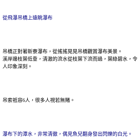
從飛瀑吊橋上遠眺瀑布
吊橋正對著新寮瀑布，從搖搖晃晃吊橋觀賞瀑布美景。
溪岸邊枝葉低垂，清澈的流水從枝葉下流而過，葉綠碧水，令
人印象深刻。
吊索祇容
6
人，很多人視若無賭。
瀑布下的潭水，非常清徹，偶見魚兒翻身發出閃爍的白光。