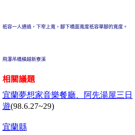
祇容一人通過，下窄上寬，腳下橋面寬度祇容單腳的寬度。
飛瀑吊橋橫越新寮溪
相關議題
宜蘭夢想家音樂餐廳、阿先湯屋
三日
遊
(98.6.27~29)
宜蘭縣