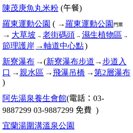
陳茂庚魚丸米粉
午餐
(
)
羅東運動公園
→
羅東運動公園
(
門票
→
大草坡
老街碼頭
濕生植物區
→
→
→
節理護岸
→
軸道中心點
)
新寮瀑布
→
新寮瀑布步道
→
步道入
(
口
→
親水區
→
飛瀑吊橋
→
第
層瀑布
2
)
阿先湯泉養生會館
電話：
(
03-
免費
9887299 03-9887299
)
宜蘭湯圍溝溫泉公園