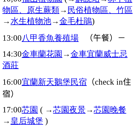
物區、原生蕨類
→
民俗植物區、竹區
→
水生植物池
→
金毛杜鵑
)
八甲香魚養殖場
（午餐）－
13:00
金車蘭花園
→
金車宜蘭威士忌
14:30
酒莊
宜蘭
新天鵝堡民宿
（
住
16:00
check in
宿）
芯園
→
芯園
夜景
→
芯園
晚餐
17:00
(
→
皇后城堡
)