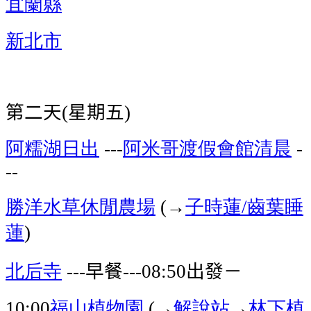
宜蘭縣
新北市
第二天
星期五
(
)
阿糯湖
日出
阿米哥渡假會館
清晨
---
-
--
勝洋水草休閒農場
→
子時蓮
齒葉睡
(
/
蓮
)
北后寺
早餐
出發－
---
---08:50
福山植物園
→
解說站
→
林下植
10;00
(