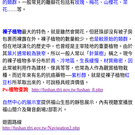
的類群
。一般常見的離瓣花包括有
玫瑰、梅花、山櫻花、茶
花
……
等。
裸子植物
最大的特色，就是雖然會開花，但胚珠卻沒有被子房
包裹而裸露在外。裸子植物的數量較少，也
是較原始的類群
，
但在地球演化的歷史中，也曾經是主宰陸地的重要植物。由於
其
葉片通常較為狹窄
，所以一般人常以「
針葉樹
」稱之。現今
的裸子植物多半分布於
高、冷地區，生長緩慢、材質緻密，因
此常被利用作為建材、傢具等等，也常為人作為觀賞植物栽
種。而近年來有名的抗癌藥物──
紫杉醇
，就是從裸子植物
紅
豆杉
所萃取出來的，可說極具經濟價值。
Ps:植物查詢
http://fushan.tfri.gov.tw/fushan_8.php
自然中心的展示室
提供福山生態的靜態展示，內有視聽室播放
福山簡介及聲音劇場
2
部影片。
遊園路線
http://fushan.tfri.gov.tw/Navigation2.php