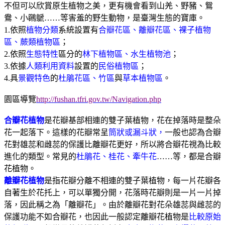
不但可以欣賞原生植物之美，更有機會看到山羌、野豬、鴛
鴦、小鸊鷈……等害羞的野生動物，是臺灣生態的寶庫。
1.
依照
植物分類
系統設置有
合瓣花區、離瓣花區、裸子植物
區、蕨類植物區
；
2.
依照
生態特性
區分的
林下植物區、水生植物池
；
3.
依據
人類利用資料
設置的
民俗植物區
；
4.
具
景觀特色
的
杜鵑花區、竹區
與
草本植物區
。
園區導覽
http://fushan.tfri.gov.tw/Navigation.php
合瓣花植物
是花瓣基部相連的雙子葉植物，花在掉落時是整朵
花一起落下。這樣的花瓣常呈
筒狀或漏斗狀，
一般也認為合瓣
花對雄蕊和雌蕊的保護比離瓣花更好，所以將合瓣花視為比較
進化的類型。常見的
杜鵑花、桂花、牽牛花
……
等，都是合瓣
花植物。
離瓣花植物
是指花瓣分離不相連的雙子葉植物，每一片花瓣各
自著生於花托上，可以單獨分開，花落時花瓣則是一片一片掉
落，因此稱之為「離瓣花」。由於離瓣花對花朵雄蕊與雌蕊的
保護功能不如合瓣花，也因此一般認定離瓣花植物是
比較原始