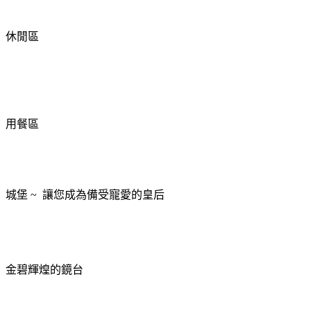
休閒區
用餐區
城堡
~
讓您成為備受寵愛的皇后
金碧輝煌的鏡台