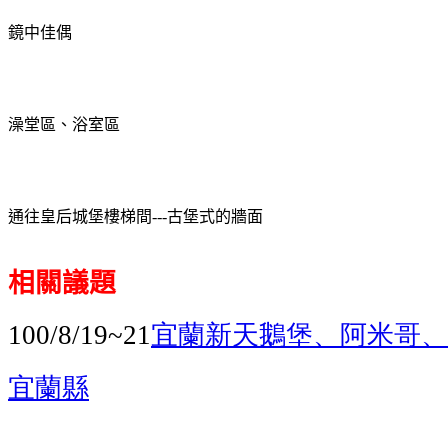
鏡中佳偶
澡堂區、浴室區
通往皇后城堡樓梯間---
古堡式的牆面
相關議題
宜蘭新天鵝堡、阿米哥、
100/8/19~21
宜蘭縣