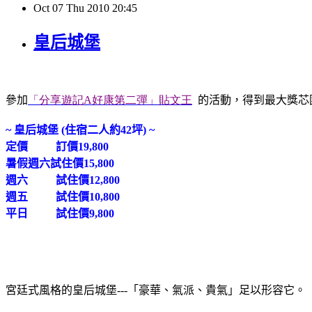
Oct
07
Thu
2010
20:45
皇后城堡
參加
「分享遊記
A
好康第二彈」貼文王
的活動，得到最大獎芯
~
皇后城堡
(
住宿二人約
42
坪
) ~
定價
訂價
19,800
暑假週六
試住價
15,800
週六
試住價
12,800
週五
試住價
10,800
平日
試住價
9,800
宮廷式風格的皇后城堡---
「豪華、氣派、貴氣」足以形容它。