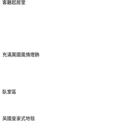
客廳起居室
充滿異國風情燈飾
臥室區
英國皇家式地毯