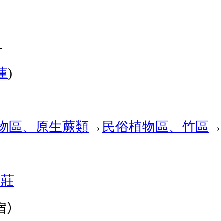
-
蓮
)
物區、原生蕨類
→
民俗植物區、竹區
酒莊
宿）