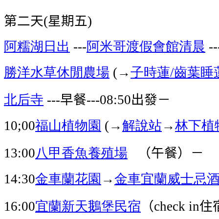
第二天
星期五
(
)
阿糯湖
日出
阿米哥渡假會館
清晨
---
--
勝洋水草休閒農場
→
子時蓮
齒葉睡
(
/
北后寺
早餐
出發－
---
---08:50
福山植物園
→
解說站
→
林下植
10;00
(
八甲香魚養殖場
（午餐）－
13:00
金車蘭花園
→
金車宜蘭威士忌
14:30
宜蘭
新天鵝堡民宿
（
住
16:00
check in