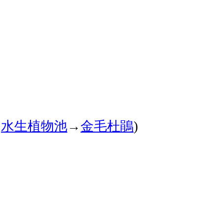
→
水生植物池
→
金毛杜鵑
)