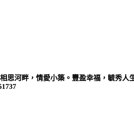
 (相思河畔，情愛小築。豐盈幸福，毓秀人生
351737