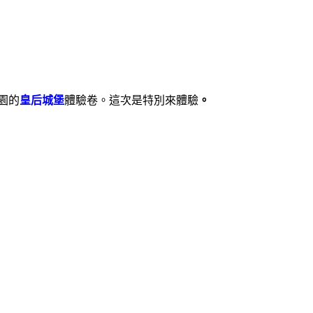
園的
皇后城堡
體驗卷
。
這次是特別來
體驗
。