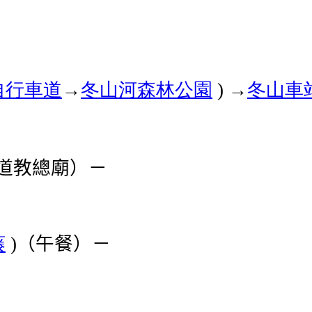
自行車道
→
冬山河森林公園
→
冬山車
)
道教總廟）－
藤
（午餐）－
)