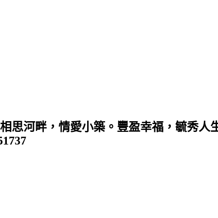
 (相思河畔，情愛小築。豐盈幸福，毓秀人生
351737