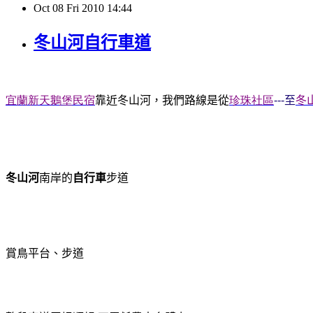
Oct
08
Fri
2010
14:44
冬山河自行車道
宜蘭
新天鵝堡民宿
靠近冬山河，我們路線是從
珍珠社區
---
至
冬
冬山河
南岸的
自行車
步道
賞鳥平台、步道