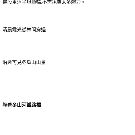
整段車道平坦順暢
,
不需耗費太多體力。
清晨霞光從林間穿過
沿途可見冬瓜山山景
觀看
冬山河鐵路橋