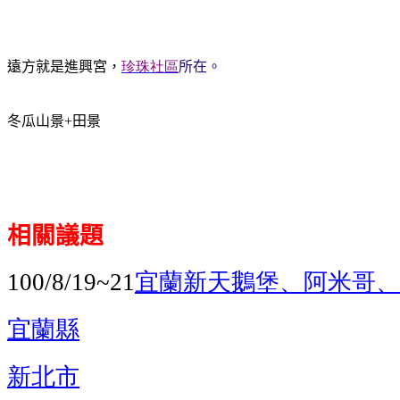
遠方就是進興宮，
珍珠社區
所在。
冬瓜山景
+
田景
相關議題
宜蘭新天鵝堡、阿米哥、
100/8/19~21
宜蘭縣
新北市