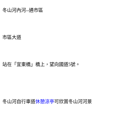
冬山河內河
--
通市區
市區大道
站在「宜東橋」橋上，望向國道
5
號。
冬山河自行車道
休憩涼亭
可欣賞冬山河河景