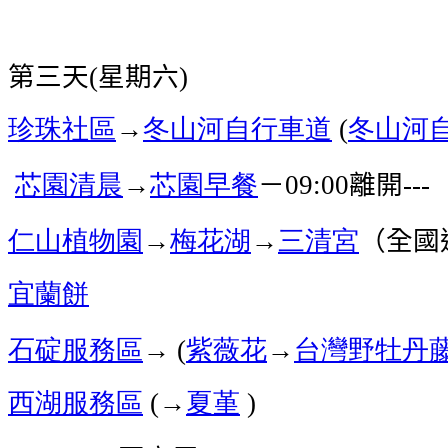
第三天
星期六
(
)
珍珠社區
→
冬山河自行車道
冬山河
(
芯園
清晨
→
芯園早餐
－
離開
09:00
---
仁山植物園
→
梅花湖
→
三清宮
（全國
宜蘭餅
石碇服務區
→
紫薇花
→
台灣野牡丹
(
西湖服務區
→
夏堇
(
)