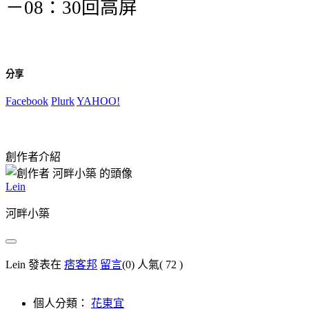
－
：
回高屏
08
30
分享
Facebook
Plurk
YAHOO!
創作者介紹
Lein
河畔小築
Lein 發表在
痞客邦
留言
(0)
人氣(
72
)
個人分類：
花東宜