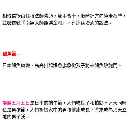
相傳信徒由住持法師帶領，雙手合十，順時針方向繞走石碑，
並唸佛號『南無大師照遍金剛』，有疾病治癒的說法。
鯉魚節
---
日本鯉魚旗幟，高高掛起鯉魚旗象徵孩子將來鯉魚跳龍門。
陽曆五月五日
是日本的端午節，人們吃粽子和柏餅。這天同時
也是男孩節，人們祈禱家中的男孩健康成長，將來成為頂天立
地的男子漢。