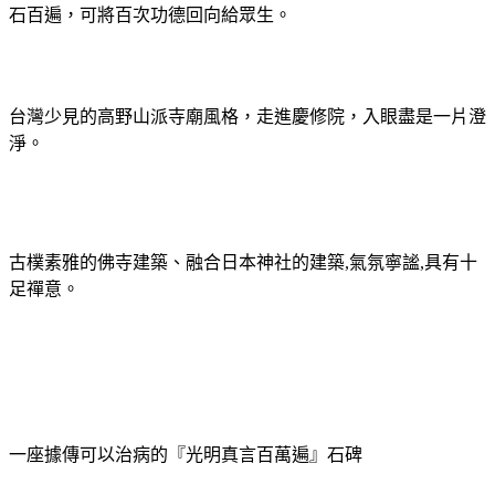
石百遍，可將百次功德回向給眾生。
台灣少見的高野山派寺廟風格，
走進慶修院，入眼盡是一片澄
淨。
氣氛寧謐
具有十
古樸素雅的佛寺建築、融合日本神社的建築
,
,
足禪意。
一座據傳可以治病的『光明真言百萬遍』石碑