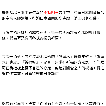
慶修院以日本主要信奉的
不動明王
為主神，並循日本四國著名
的空海大師遺規，行遍日本四國
所寺廟，請回
尊石佛。
88
88
寺院內依序排列的
尊石佛，每一尊佛前堆疊的木牌與紅紙
88
條，代表著遊客們各式各樣的祈願。
寺院一角落，設立漂流木造形的『護摩木』懸掛支架。『護摩
木』也就是『祈福板』，是真言宗求神祈福的方法之一；信眾
可在祈福板上寫下自己的心願，或是對關愛之人的祝福，將之
繫在佛堂前，可獲得眾神日夜護佑。
尊石佛前方，設立『百度石』石碑，有一傳說，信眾繞百度
88