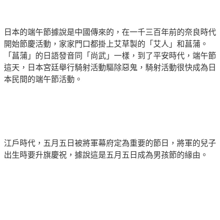
日本的端午節據說是中國傳來的，在一千三百年前的奈良時代
開始節慶活動，家家門口都掛上艾草製的「艾人」和菖蒲。
「菖蒲」的日語發音同「尚武」一樣，到了平安時代，端午節
這天，日本宮廷舉行騎射活動驅除惡鬼，騎射活動很快成為日
本民間的端午節活動。
江戶時代，五月五日被將軍幕府定為重要的節日，將軍的兒子
出生時要升旗慶祝，據說這是五月五日成為男孩節的緣由。