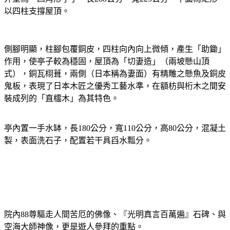
以四柱支撐屋頂。
側腳明顯，柱腳包覆銅皮，四柱向內向上微傾，產生「助鋤」
作用，使亭子較為穩固，屋頂為「切妻造」（兩坡懸山頂
式），銅瓦栩葺，兩側（日本稱為妻面）有精雕之懸魚及銅皮
鬼板，表現了日本木匠之優秀工藝水準，在額枋與桁木之間安
裝成列的「直櫺木」為其特色。
亭內置一手水缽，長
公分，寬
公分，高
公分，
混凝土
180
110
80
製，表面洗石子，配置若干具舀水瓢分。
院內
尊驅走人間苦厄的佛像、『光明真言百萬遍』石碑、與
88
空海大師神像，更是遊人參拜的重點。