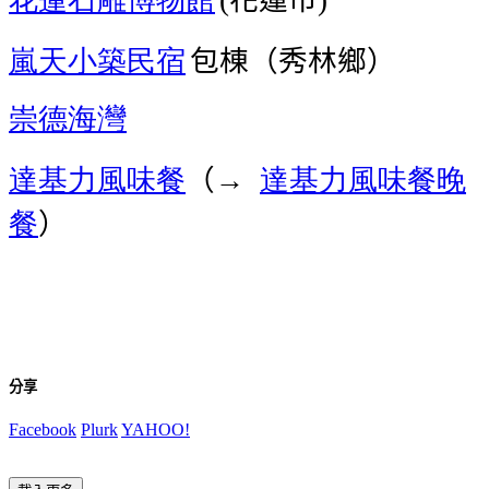
嵐天小築民宿
包棟
（秀林鄉
）
崇德海灣
達基力風味餐
（
達基力風味餐
晚
→
餐
）
分享
Facebook
Plurk
YAHOO!