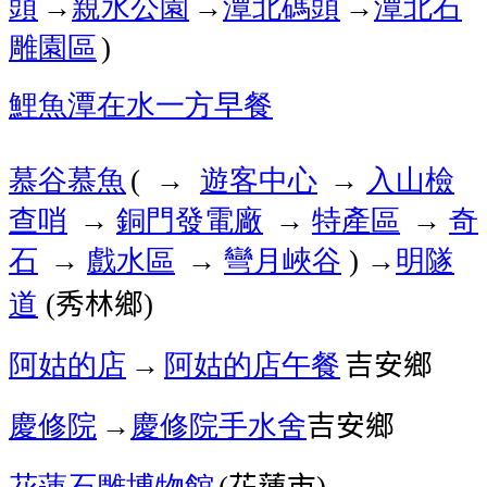
頭
→
親水公園
→
潭北碼頭
→
潭北石
雕園區
)
鯉魚潭
在水一方
早餐
慕谷慕魚
遊客中心
入山檢
( →
→
查哨
銅門發電廠
特產區
奇
→
→
→
石
戲水區
彎月峽谷
→
明隧
→
→
)
道
秀林鄉
(
)
阿姑的店
→
阿姑的店
午餐
吉安鄉
慶修院
→
慶修院
手水舍
吉安鄉
花蓮石雕博物館
花蓮市
(
)