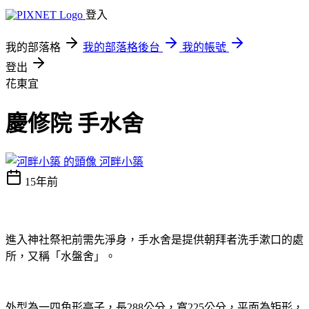
登入
我的部落格
我的部落格後台
我的帳號
登出
花東宜
慶修院 手水舍
河畔小築
15年前
進入神社祭祀前需先淨身，手水舍是提供朝拜者洗手漱口的處
所，又稱「水盤舍」。
外型為一四角形亭子，長
公分，寬
公分，平面為矩形，
288
225