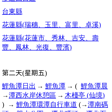
台東縣
花蓮縣
瑞穗、玉里、富里、卓溪
(
)
花蓮縣
花蓮市、秀林、吉安、壽
(
豐、鳳林、光復、豐濱
)
第二天
星期五
(
)
鯉魚潭
日出
鯉魚潭
→
鯉魚潭
晨
→
(
潭西水岸休憩區
→
木棧亭
仙境
→
(
)
鯉魚潭環潭自行車道
→
潭南碼
) →
(