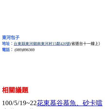
東河包子
地址：
台
東縣東河鄉南東河村
鄰
號
省道台十一線上）
15
420
(
電話：
(089)896369
相關議題
花東慕谷慕魚、砂卡噹
100/5/19~22