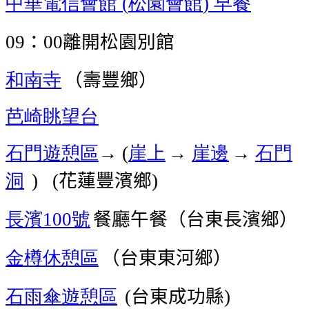
中華電信會館
松園會館
早餐
(
)
：
離開
松園別館
09
00
和南寺
（壽豐鄉
）
芭崎眺望台
石門遊憩區
→
崖上
崖邊
石門
(
→
→
洞
花蓮豐濱鄉
) (
)
長濱
號
餐廳午餐（台東長濱鄉）
100
金樽休憩區
（台東
東河鄉）
石雨傘遊憩區
台東
成功縣
(
)