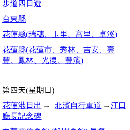
步道四日遊
台東縣
花蓮縣
瑞穗、玉里、富里、卓溪
(
)
花蓮縣
花蓮市、秀林、吉安、壽
(
豐、鳳林、光復、豐濱
)
第四天
星期日
(
)
花蓮港
日出
北濱自行車道
→
江口
→
廳長記念碑