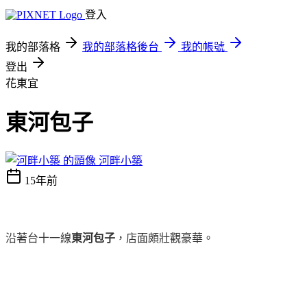
登入
我的部落格
我的部落格後台
我的帳號
登出
花東宜
東河包子
河畔小築
15年前
沿著台十一線
東河包子
，店面頗壯觀豪華。