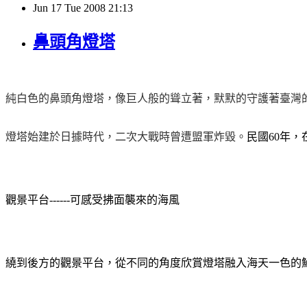
Jun
17
Tue
2008
21:13
鼻頭角燈塔
純白色的鼻頭角燈塔，像巨人般的聳立著，默默的守護著臺灣
燈塔始建於日據時代，二次大戰時曾遭盟軍炸毀。
民國
60
年，
觀景平台------可感受拂面襲來的海風
繞到後方的觀景平台，從不同的角度欣賞燈塔融入海天一色的