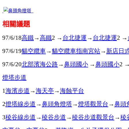
相關議題
高鐵
→
高鐵
→
台北捷運
→
台北捷運
→
97/6/18
2
2
貓空纜車
→
貓空纜車指南宮站
→
新店日
97/6/19
北部濱海公路
→
鼻頭國小
→
鼻頭國小
97/6/20
2
燈塔步道
海濱步道
→
海天亭
→
海蝕平台
1
燈塔線步道
→
鼻頭角燈塔
→
燈塔觀景台
→
鼻頭
2
稜谷線步道
→
稜谷步道
→
稜谷步道觀景台
→
稜
3