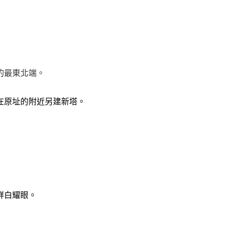
的最東北端。
在原址的附近另建新塔。
鮮白耀眼。