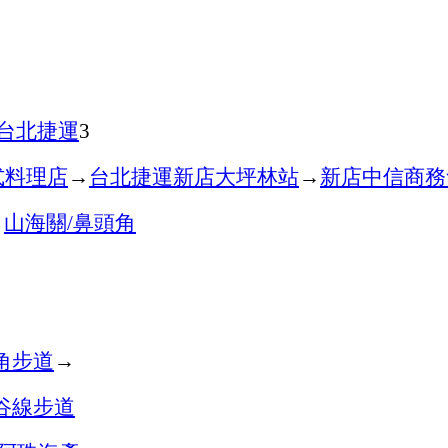
台北捷運
3
式料理店
→
台北捷運新店大坪林站
→
新店中信商務
→
山海關
鼻頭角
/
角步道
→
谷線步道