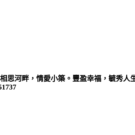
 (相思河畔，情愛小築。豐盈幸福，毓秀人生
351737