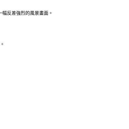
一幅反差強烈的風景畫面。
標。