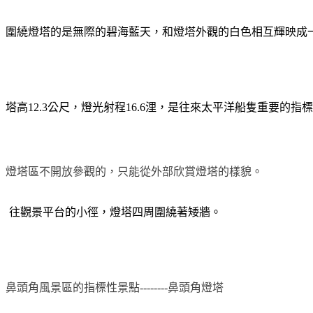
圍繞燈塔的是無際的碧海藍天，和燈塔外觀的白色相互輝映成
塔高12.3公尺，燈光射程16.6浬，是往來太平洋船隻重要的指
燈塔區不開放參觀的，只能從外部欣賞燈塔的樣貌。
往觀景平台的小徑，燈塔四周圍繞著矮牆。
鼻頭角風景區的指標性景點--------鼻頭角燈塔