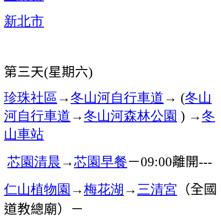
新北市
第三天
星期六
(
)
珍珠社區
→
冬山河自行車道
→
冬山
(
河自行車道
→
冬山河森林公園
→
冬
)
山車站
芯園
清晨
→
芯園早餐
－
離開
09:00
---
仁山植物園
→
梅花湖
→
三清宮
（全國
道教總廟）－