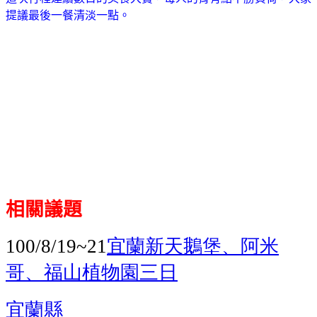
提議最後一餐清淡一點。
相關議題
宜蘭新天鵝堡、阿米
100/8/19~21
哥、福山植物園三日
宜蘭縣