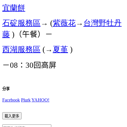
宜蘭餅
石碇服務區
→
紫薇花
→
台灣野牡丹
(
藤
（午餐）－
)
西湖服務區
→
夏堇
(
)
－
：
回高屏
08
30
分享
Facebook
Plurk
YAHOO!
載入更多