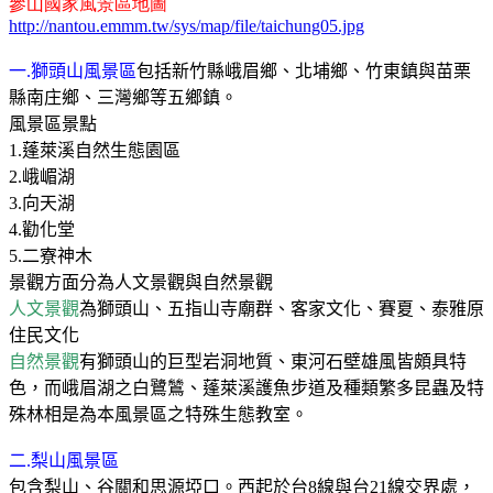
參山國家風景區
地圖
http://nantou.emmm.tw/sys/map/file/taichung05.jpg
一
.
獅頭山風景區
包括新竹縣峨眉鄉、北埔鄉、竹東鎮與苗栗
縣南庄鄉、三灣鄉等五鄉鎮。
風景區景點
1.
蓬萊溪自然生態園區
2.
峨嵋湖
3.
向天湖
4.
勸化堂
5.
二寮神木
景觀方面分為人文景觀與自然景觀
人文景觀
為獅頭山、五指山寺廟群、客家文化、賽夏、泰雅原
住民文化
自然景觀
有獅頭山的巨型岩洞地質、東河石壁雄風皆頗具特
色，而峨眉湖之白鷺鷥、蓬萊溪護魚步道及種類繁多昆蟲及特
殊林相是為本風景區之特殊生態教室。
二
.
梨山風景區
包含梨山、谷關和思源埡口。西起於台
8
線與台
21
線交界處，