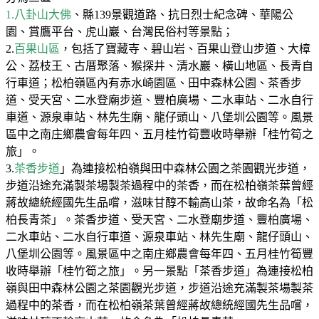
1.
八卦山大佛
、縣
139
景觀道路、抗日烈士紀念碑、華陽公
園、賞鷹平台、虎山巖、台灣民俗村等景點；
2.
百果山區
，包括了寶藏寺、碧山岩、百果山登山步道、大樟
公、荔枝王、古厝聚落、猴探井、清水巖、橫山地區、長青自
行車道；松柏嶺區內有赤水崎園區、田中森林公園、茶香步
道、受天宮、二水登廟步道、豐柏廣場、二水車站、二水自行
車道、源泉車站、林先生廟、龍仔頭山、八堡圳公園等。風景
區中之南庄鄉農會每年四、五月桂竹筍豐收時舉辦「桂竹筍之
旅」。
3.
茶香步道
」為連接松柏嶺與田中森林公園之茶園觀光步道，
步道沿途充滿製茶場製茶過程中的茶香，而在松柏嶺茶葉曾經
蔣故總統經國先生品嚐，滋味甘醇不輸高山茶，故命名為「松
柏長青茶」。茶香步道、受天宮、二水登廟步道、豐柏廣場、
二水車站、二水自行車道、源泉車站、林先生廟、龍仔頭山、
八堡圳公園等。風景區中之南庄鄉農會每年四、五月桂竹筍豐
收時舉辦「桂竹筍之旅」。另一景點「茶香步道」為連接松柏
嶺與田中森林公園之茶園觀光步道，步道沿途充滿製茶場製茶
過程中的茶香，而在松柏嶺茶葉曾經蔣故總統經國先生品嚐，