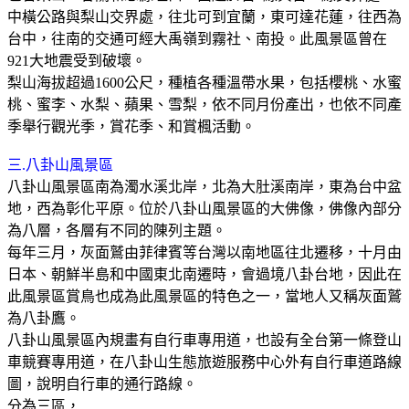
中橫公路與梨山交界處，往北可到宜蘭，東可達花蓮，往西為
台中，往南的交通可經大禹嶺到霧社、南投。此風景區曾在
921
大地震受到破壞。
梨山海拔超過
1600
公尺，種植各種溫帶水果，包括櫻桃、水蜜
桃、蜜李、水梨、蘋果、雪梨，依不同月份產出，也依不同產
季舉行觀光季，賞花季、和賞楓活動。
三
.
八卦山風景區
八卦山風景區南為濁水溪北岸，北為大肚溪南岸，東為台中盆
地，西為彰化平原。位於八卦山風景區的大佛像，佛像內部分
為八層，各層有不同的陳列主題。
每年三月，灰面鷲由菲律賓等台灣以南地區往北遷移，十月由
日本、朝鮮半島和中國東北南遷時，會過境八卦台地，因此在
此風景區賞鳥也成為此風景區的特色之一，當地人又稱灰面鷲
為八卦鷹。
八卦山風景區內規畫有自行車專用道，也設有全台第一條登山
車競賽專用道，在八卦山生態旅遊服務中心外有自行車道路線
圖，說明自行車的通行路線。
分為三區，