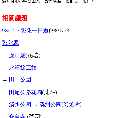
滋味甘醇不輸高山茶，故命名為「松柏長青茶」。
相關議題
彰化一日遊
98/1/23
( 98/1/23 )
彰化縣
→
虎山巖
花壇
(
)
→
永靖餘三館
→
田中公園
→
田尾公路花園
北斗
(
)
→
溪州公園
→
溪州公園
幻燈片
(
)
→
寶藏寺
芬園
(
)—