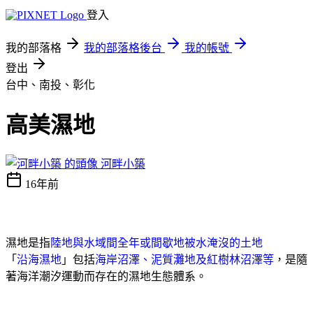
登入
我的部落格
我的部落格後台
我的帳號
登出
台中、南投、彰化
高美濕地
河畔小築
16年前
濕地是指
陸地與水域間全年或間歇地被水淹沒的土地
「
沿海濕地
」包括
海岸沼澤、泥質灘地及紅樹林沼澤等
，是隨
著海洋潮汐運動而存在的濕地生態體系。