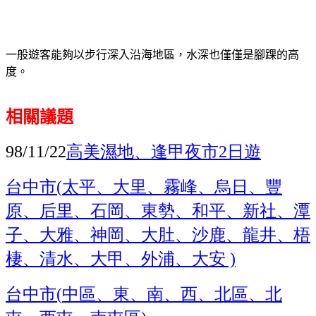
一般遊客能夠以步行深入沿海地區，水深也僅僅是腳踝的高
度。
相關議題
高美濕地、逢甲夜市
日遊
98/11/22
2
台中市
太平、大里、霧峰、烏日、豐
(
原、后里、石岡、東勢、和平、新社、潭
子、大雅、神岡、大肚、沙鹿、龍井、梧
棲、清水、大甲、外浦、大安
)
台中市
中區、東、南、西、北區、北
(