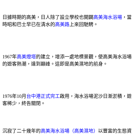
日據時期的高美，日人除了設立學校也開闢
高美海水浴場
，當
時昭和巴士早已在清水的
高美路
上來回馳騁。
1967
年
高美燈塔
的建立，增添一處地標景觀，使高美海水浴場
的遊客熱潮，達到巔峰。這即是高美濕地的前身。
1976
年
10
月
台中港正式完工
啟用，海水浴場泥沙日漸淤積，遊
客稀少，終告關閉。
沉寂了二十幾年的
高美海水浴場（高美濕地）
以豐富的生態資