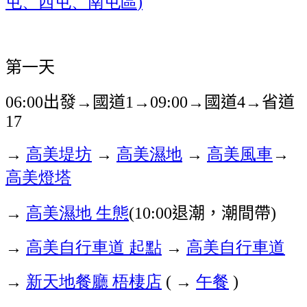
屯、西屯、南屯區
)
第一天
出發
國道
國道
省道
06:00
→
1→09:00→
4→
17
→
高美堤坊
→
高美濕地
→
高美風車
→
高美燈塔
→
高美濕地
生態
退潮，潮間帶
(10:00
)
→
高美自行車道
起點
→
高美自行車道
→
新天地餐廳
梧棲店
→
午餐
(
)