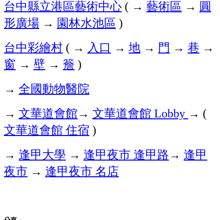
台中縣立港區藝術中心
→
藝術區
→
圓
(
形廣場
→
園林水池區
)
台中彩繪村
→
入口
→
地
→
門
→
巷
→
(
窗
→
壁
→
簷
)
→
全國動物醫院
→
文華道會館
→
文華道會館
→
Lobby
(
文華道會館
住宿
)
→
逢甲大學
→
逢甲夜市
逢甲路
→
逢甲
夜市
→
逢甲夜市
名店