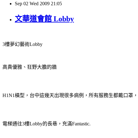
Sep
02
Wed
2009
21:05
文華道會館 Lobby
3
樓夢幻藝術
Lobby
高貴優雅、狂野大膽的牆
H1N1
橫型，台中這幾天出現很多病例，所有服務生都戴口罩，
電梯通往
3
樓
Lobby
的長巷，充滿
Fantastic.