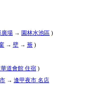
形廣場
→
園林水池區
)
窗
→
壁
→
簷
)
文華道會館
住宿
)
市
→
逢甲夜市
名店