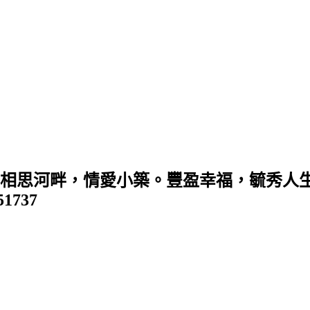
 (相思河畔，情愛小築。豐盈幸福，毓秀人生
351737