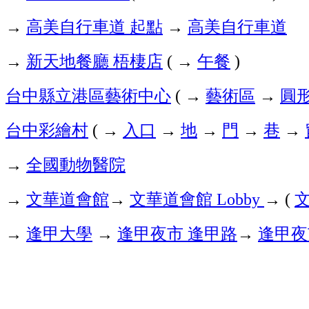
→
高美自行車道
起點
→
高美自行車道
→
新天地餐廳
梧棲店
→
午餐
(
)
台中縣立港區藝術中心
→
藝術區
→
圓
(
台中彩繪村
→
入口
→
地
→
門
→
巷
→
(
→
全國動物醫院
→
文華道會館
→
文華道會館
→
Lobby
(
→
逢甲大學
→
逢甲夜市
逢甲路
→
逢甲夜