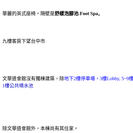
華麗的英式座椅，隔壁是
舒緩泡腳池
-Foot Spa。
九樓客房下望台中市
文華道會館沒有獨棟建築，除
地下
2
樓停車場，
3
樓
Lobby, 5~9
1
樓公共噴水池
除文華道會館外，本棟尚有其住家。