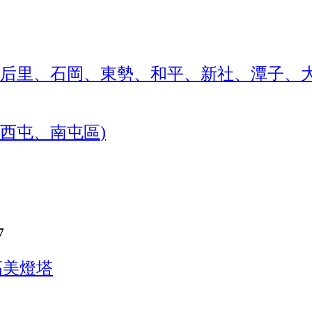
、后里、石岡、東勢、和平、新社、潭子、
西屯、南屯區
)
7
高美燈塔