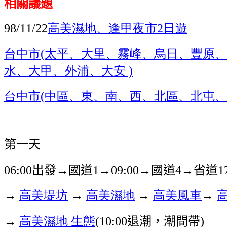
相關議題
高美濕地、逢甲夜市
日遊
98/11/22
2
台中市
太平、大里、霧峰、烏日、豐原
(
水、大甲、外浦、大安
)
台中市
中區、東、南、西、北區、北屯、
(
第一天
出發
國道
國道
省道
06:00
→
1→09:00→
4→
1
→
高美堤坊
→
高美濕地
→
高美風車
→
→
高美濕地
生態
退潮，潮間帶
(10:00
)