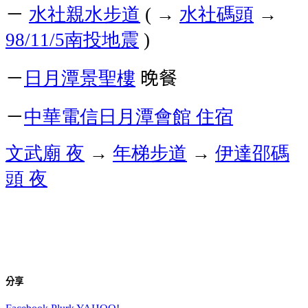
－
水社親水步道
→
水社碼頭
→
(
南投地震
98/11/5
)
－
日月潭景聖樓
晚餐
－
中華電信日月潭會館
住宿
文武廟
夜
→
年梯步道
→
伊達邵碼
頭
夜
分享