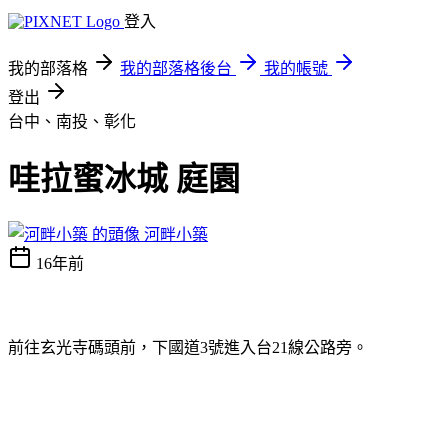
登入
我的部落格
我的部落格後台
我的帳號
登出
台中、南投、彰化
哇拉蜜冰城 庭園
河畔小築
16年前
前往玄光寺碼頭前，下國道
3
號進入台
21
線公路旁。