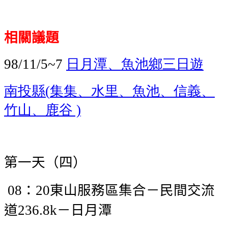
相關議題
日月潭、魚池鄉
三日遊
98/11/5~7
南投縣
集集、水里、魚池、信義、
(
竹山、鹿谷
)
第一天（四）
：
東山服務區集合－民間交流
08
20
道
－日月潭
236.8k