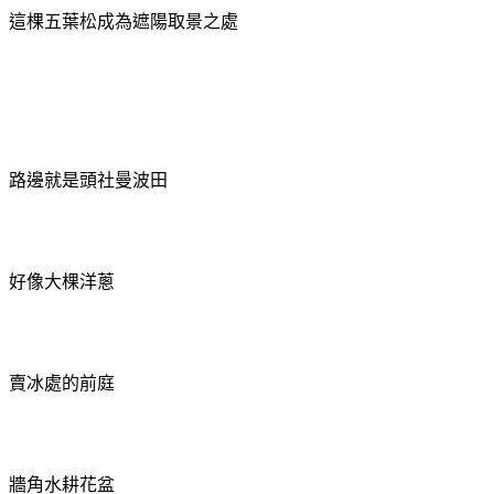
這棵五葉松成為遮陽取景之處
路邊就是頭社曼波田
好像大棵洋蔥
賣冰處的前庭
牆角水耕花盆