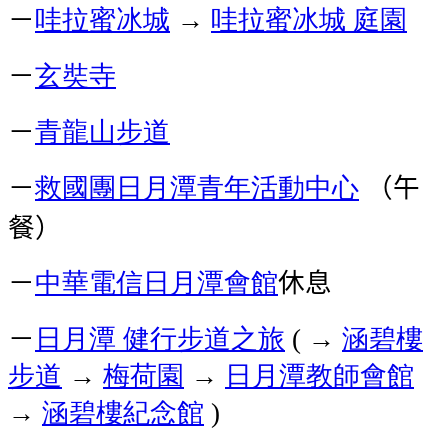
－
哇拉蜜冰城
→
哇拉蜜冰城
庭園
－
玄奘寺
－
青龍山步道
－
救國團日月潭青年活動中心
（午
餐）
－
中華電信日月潭會館
休息
－
日月潭
健行步道之旅
→
涵碧樓
(
步道
→
梅荷園
→
日月潭教師會館
→
涵碧樓紀念館
)