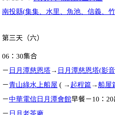
南投縣
集集、水里、魚池、信義、
(
第三天（六）
：
集合
06
30
－
日月潭
慈恩塔
→
日月潭慈恩塔
影
(
－
青山綠水上船屋
→
起程篇
→
船屋
(
－
中華電信日月潭會館
早餐－
：
10
20
－
日月老茶廠