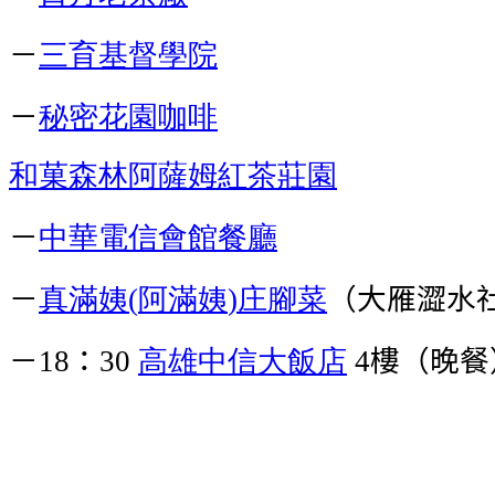
－
三育基督學院
－
秘密花園咖啡
和菓森林
阿薩姆紅茶莊園
－
中華電信會館餐廳
－
真滿姨
阿滿姨
庄腳菜
（大雁澀水
(
)
－
：
高雄中信大飯店
樓（晚餐
18
30
4