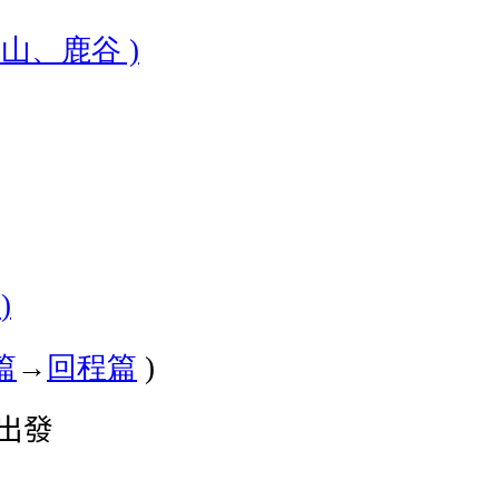
竹山、鹿谷
)
音
)
篇
→
回程篇
)
出發