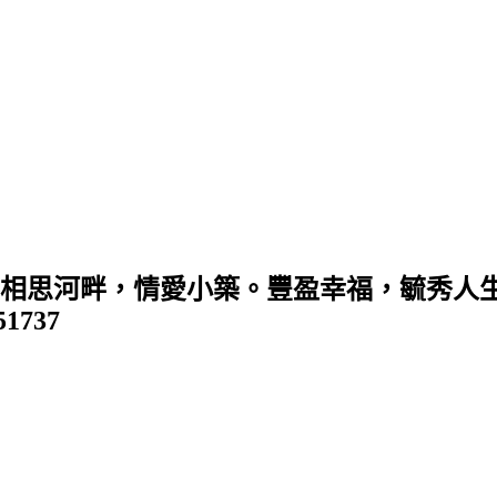
 (相思河畔，情愛小築。豐盈幸福，毓秀人生
351737