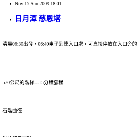
Nov
15
Sun
2009
18:01
日月潭 慈恩塔
清晨
06:30
出發，
06:40
車子到達入口處，可直接停放在入口旁的
570
公尺的階梯
---15
分鐘腳程
石階曲徑