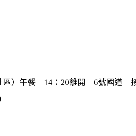
社區）午餐－
：
離開－
號國道－
14
20
6
）