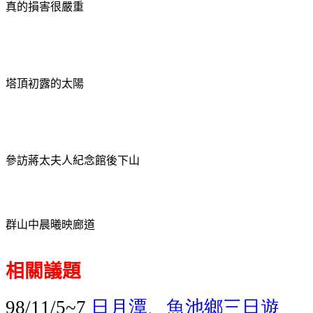
真的損害很嚴重
塔頂
初露的太陽
參訪蔣太夫人紀念館後下山
群山中晨曦映廊道
相關議題
日月潭、魚池鄉
三日遊
98/11/5~7