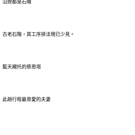
沿途都是石階
古老石階，其工序排法現已少見。
藍天襯托的慈恩塔
此趟行程最恩愛的夫妻