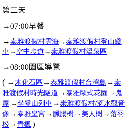
第二天
→
早餐
07:00
→
泰雅渡假村
雲海
→
泰雅渡假村
登山纜
車
→
空中步道
→
泰雅渡假村
溫泉區
→
園區導覽
08:00
→
→
→
木化石區
泰雅渡假村
台灣島
泰
(
→
→
雅渡假村
時光隧道
泰雅歐式花園
鬼
→
屋
→
坐登山列車
泰雅渡假村
滴水觀音
/
→
→
→
→
像
泰雅皇宮
臘腸樹
美人樹
落羽
→
松
青楓
)