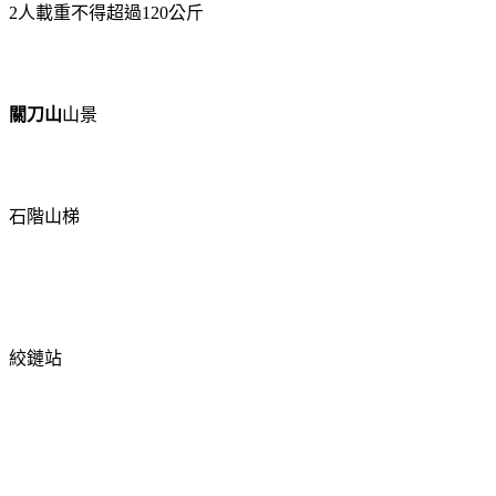
2
人載重不得超過
120
公斤
關刀山
山景
石階山梯
絞鏈站