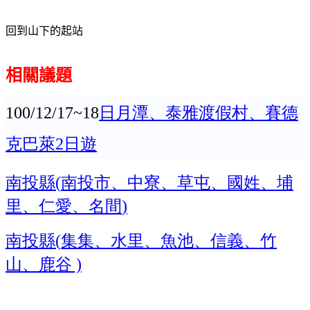
回到山下的起站
相關議題
日月潭、泰雅渡假村、賽德
100/12/17~18
克巴萊
日遊
2
南投縣
南投市、中寮、草屯、國姓、埔
(
里、仁愛、名間
)
南投縣
集集、水里、魚池、信義、竹
(
山、鹿谷
)