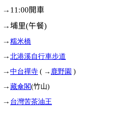
→
開車
11:00
→埔里
午餐
(
)
→
糯米橋
→
北港溪自行車步道
→
中台禪寺
→
鹿野園
(
)
→
藏傘閣
竹山
(
)
→
台灣苦茶油王