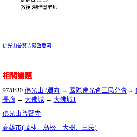
教授 :劉佳慧老師
佛光山普賢寺緊臨愛河
相關議題
佛光山
迴向
→
國際佛光會三民分會
→
97/8/30
/
長廊
→
大佛城
→
大佛城
1
佛光山普賢寺
高雄市
茂林、鳥松、大樹、三民
(
)