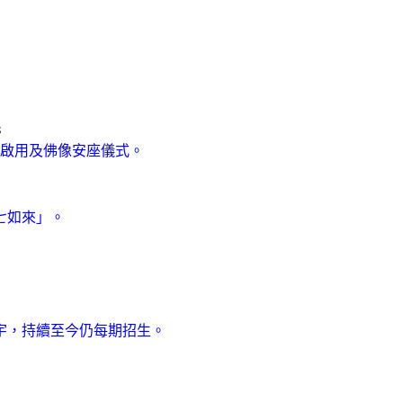
8
寶殿啟用及佛像安座儀式。
七如來」。
宇，持續至今仍每期招生。