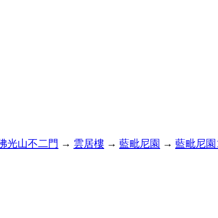
佛
光山
不二門
→
雲居樓
→
藍毗尼園
→
藍毗尼園