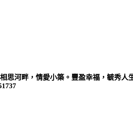
 (相思河畔，情愛小築。豐盈幸福，毓秀人生
351737