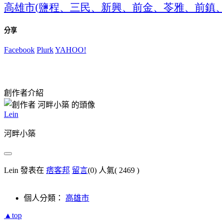
高雄市
鹽程、三民、新興、前金、苓雅、前鎮
(
分享
Facebook
Plurk
YAHOO!
創作者介紹
Lein
河畔小築
Lein 發表在
痞客邦
留言
(0)
人氣(
2469
)
個人分類：
高雄市
▲top