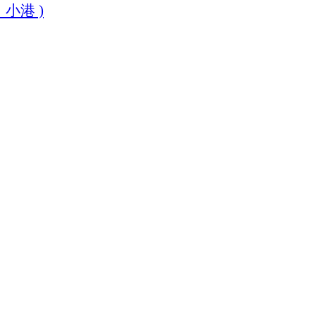
、
小港
)