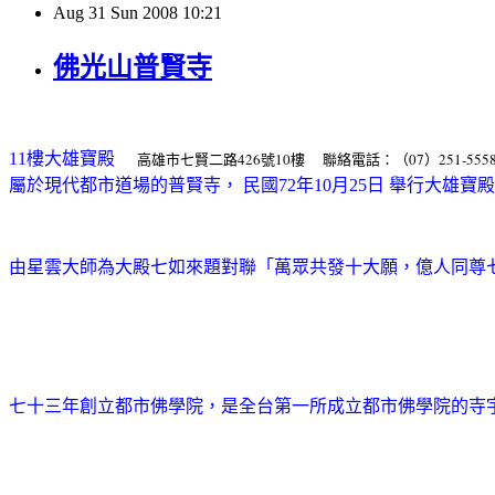
Aug
31
Sun
2008
10:21
佛光山普賢寺
11
樓大雄寶殿
高雄市七賢二路426號10樓 聯絡電話：（07）251-555
屬於現代都市道場的普賢寺， 民國72年10月25日 舉行大雄
由星雲大師為大殿七如來題對聯「萬眾共發十大願，億人同尊
七十三年創立都市佛學院，是全台第一所成立都市佛學院的寺