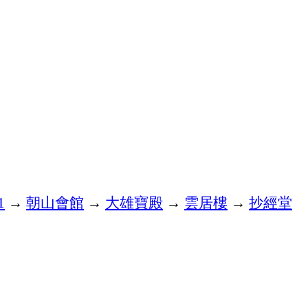
→
朝山會館
→
大雄寶殿
→
雲居樓
→
抄經堂
1