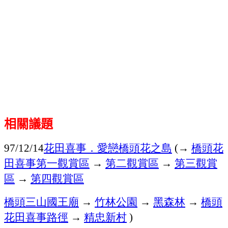
相關議題
花田喜事．愛戀橋頭花之島
→
橋頭花
97/12/14
(
田喜事第一觀賞區
→
第二觀賞區
→
第三觀賞
區
→
第四觀賞區
橋頭三山國王廟
→
竹林公園
→
黑森林
→
橋頭
花田喜事路徑
→
精忠新村
)