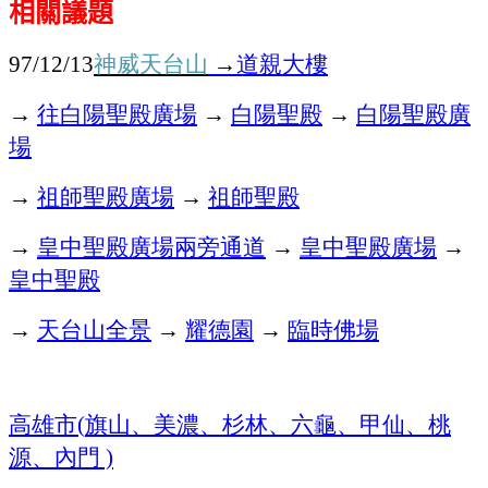
相關議題
神威天台山
→
道親大樓
97/12/13
→
往白陽聖殿廣場
→
白陽聖殿
→
白陽聖殿廣
場
→
祖師聖殿廣場
→
祖師聖殿
→
皇中聖殿廣場兩旁通道
→
皇中聖殿廣場
→
皇中聖殿
→
天台山全景
→
耀德園
→
臨時佛場
高雄市
旗山、美濃、杉林、六龜、甲仙、桃
(
源、內門
)