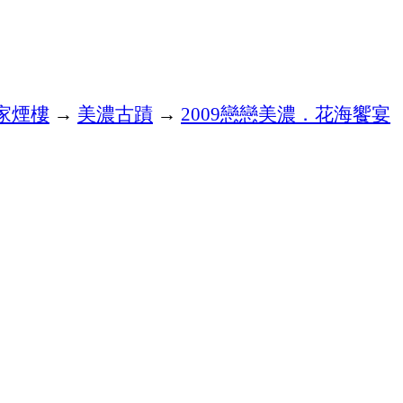
家煙樓
→
美濃古蹟
→
戀戀美濃．花海饗宴
2009