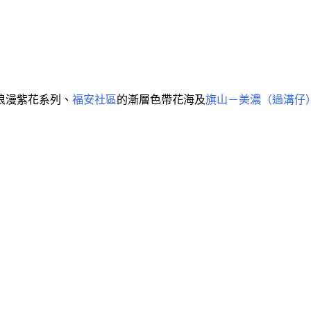
浪漫紫花系列、
福安社區
的漸層色帶花海及
旗山－美濃（過溝仔