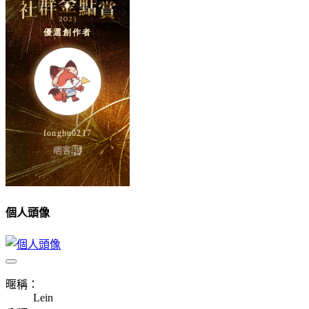
個人頭像
暱稱：
Lein