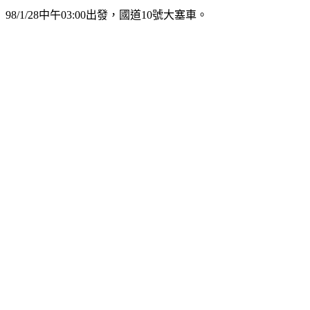
98/1/28
中午
03:00
出發，國道
10
號大塞車。