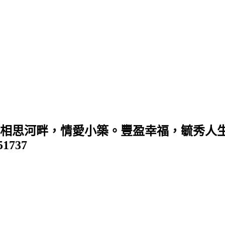
 (相思河畔，情愛小築。豐盈幸福，毓秀人生
351737