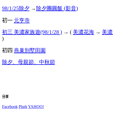
除夕
→
除夕團圓飯
影音
98/1/25
(
)
初一
元亨寺
初三
美濃家族遊
→
美濃花海
→
美濃
(98/1/28 )
(
)
初四
燕巢別墅田園
除夕、母親節、中
秋節
分享
Facebook
Plurk
YAHOO!