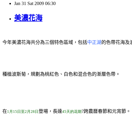
Jan
31
Sat
2009
06:30
美濃花海
今年美濃花海共分為三個特色區域，包括
中正湖
的色帶花海及
種植波斯菊，規劃為桃紅色、白色和混合色的漸層色帶。
在
登場，長達
?
跨農曆春節和元宵節。
1月15日至2月28日
45天的花期