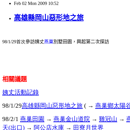
Feb
02
Mon
2009
10:52
高雄縣岡山惡形地之旅
98/1/29首次
參訪姨丈
燕巢
別墅田園，興起第二次探訪
相關議題
姨丈活動記錄
高雄縣岡山惡形地之旅
→
燕巢鄉太陽
98/1/29
(
燕巢田園
→
燕巢金山道院
→
雞冠山
→
98/2/1
天
出口
→
阿公店水庫
→
田寮月世界
(
)