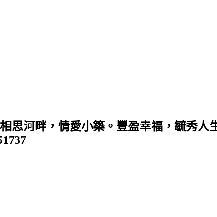
 (相思河畔，情愛小築。豐盈幸福，毓秀人生
351737