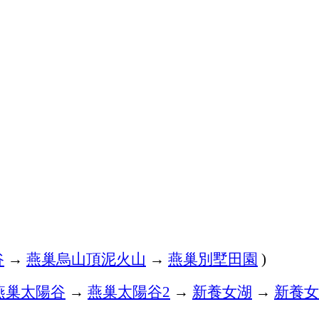
谷
→
燕巢烏山頂泥火山
→
燕巢別墅田園
)
燕巢太陽谷
→
燕巢太陽谷
→
新養女湖
→
新養女
2