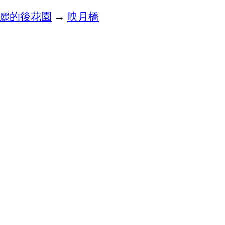
麗的後花園
→
映月橋