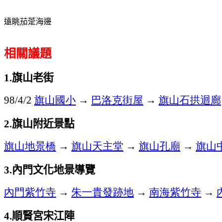
遠眺茄萣海邊
相關議題
旗山老街
1.
旗山國小
→
巴洛克街屋
→
旗山石拱迴廊
98/4/2
旗山附近景點
2.
旗山地景橋
→
旗山天主堂
→
旗山孔廟
→
旗山
內門文化地景導覽
3.
內門紫竹寺
→
朱一貴發跡地
→
南海紫竹寺
→
順賢宮宋江陣
4.