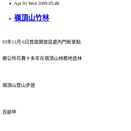
Apr
01
Wed
2009
05:48
嶺頂山竹林
93
年
11
月
6
日首度開放這處內門新景點
鄉公所花費十多年在嶺頂山林務地造林
嶺頂山登山步道
百餘甲