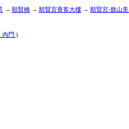
景
→
順賢橋
→
順賢宮香客大樓
→
順賢宮
旗山美
-
、內門
)