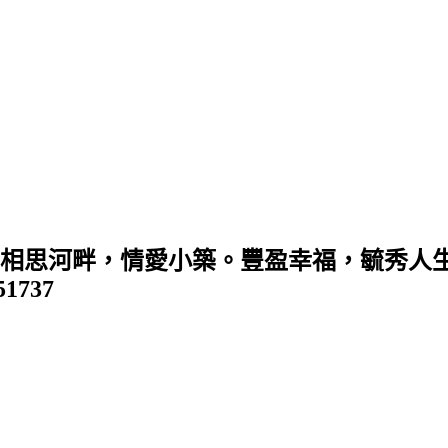
 (相思河畔，情愛小築。豐盈幸福，毓秀人生
351737