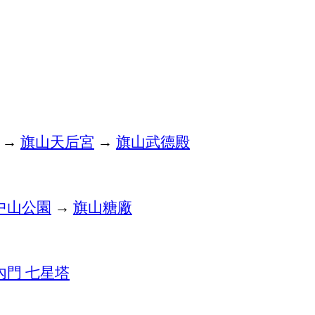
→
旗山天后宮
→
旗山武德殿
中山公園
→
旗山糖廠
內門
七星塔