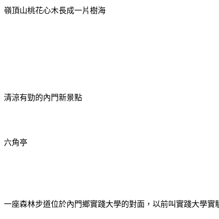
嶺頂山桃花心木長成一片樹海
清涼有勁的內門新景點
六角亭
一座森林步道位於內門鄉實踐大學的對面，以前叫實踐大學實