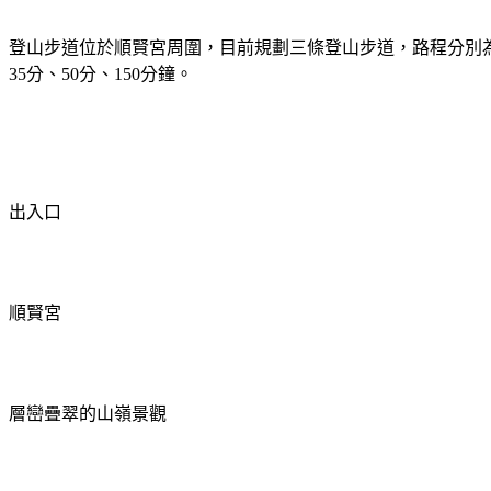
登山步道位於順賢宮周圍，目前規劃三條登山步道，路程分別
35
分、
50
分、
150
分鐘。
出入口
順賢宮
層巒疊翠的山嶺景觀