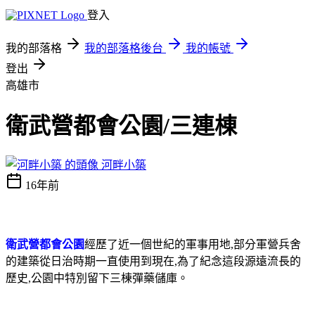
登入
我的部落格
我的部落格後台
我的帳號
登出
高雄市
衛武營都會公園/三連棟
河畔小築
16年前
衛武營都會公園
經歷了近一個世紀的軍事用地
,
部分軍營兵舍
的建築從日治時期一直使用到現在
,
為了紀念這段源遠流長的
歷史
,
公園中特別留下三棟彈藥儲庫。