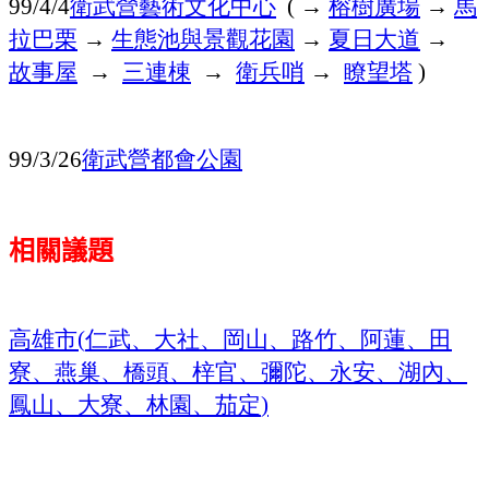
衛武營藝術文化中心
→
榕樹廣場
→
馬
99/4/4
(
拉巴栗
→
生態池與景觀花園
→
夏日大道
→
故事屋
→
三連棟
→
衛兵哨
→
瞭望塔
)
衛武營都會公園
99/3/26
相關議題
高雄市
仁武、大社、岡山、路竹、阿蓮、田
(
寮、燕巢、橋頭、梓官、彌陀、永安、湖內、
鳳山、大寮、林園、茄定
)