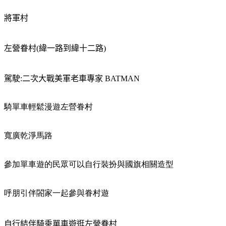
將軍村
左營眷村
(
緯一路到緯十二路
)
駕駛
:
二次大戰美軍老車專家
BATMAN
騎單車輕鬆漫遊左營眷村
寬廣乾淨馬路
參加單車遊的民眾可以自行裝扮與國旗相關造型
呼朋引伴閤家一起參與眷村遊
自行結伴騎乘單車遊逛左營眷村