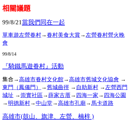
相關議題
當我們同在一起
99/8/21
單車遊左營眷村
→
眷村美食大賞
→
左營眷村營火晚
會
99/8/14
『騎鐵馬遊眷村』活動
集合
高雄市眷村文化館
→
高雄市舊城文化協會
→
→
東門（鳳儀門）
舊城
曲徑
自助新村
左營
西門
→
→
→
城址
崇實社區
→
薛家古厝
→
四海一家
→
四海公園
→
→
明德新村
→
中山堂
→
高雄市孔廟
→
馬卡道路
高雄市
鼓山、旗津、左營、楠梓
(
)