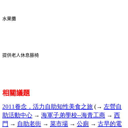
水果攤
提供老人休息籐椅
相關議題
眷念，活力自助知性美食之旅
→
左營自
2011
(
助活動中心
→
海軍子弟學校
海青工商
→
西
--
門
→
自助老街
→
菜市場
→
公廁
→
古早的電