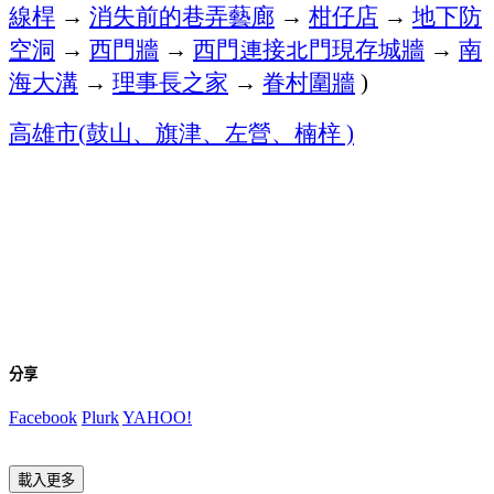
線桿
→
消失前的巷弄藝廊
→
柑仔店
→
地下防
空洞
→
西門牆
→
西門連接北門現存城牆
→
南
海大溝
→
理事長之家
→
眷村圍牆
)
高雄市
鼓山、旗津、左營、楠梓
(
)
分享
Facebook
Plurk
YAHOO!
載入更多