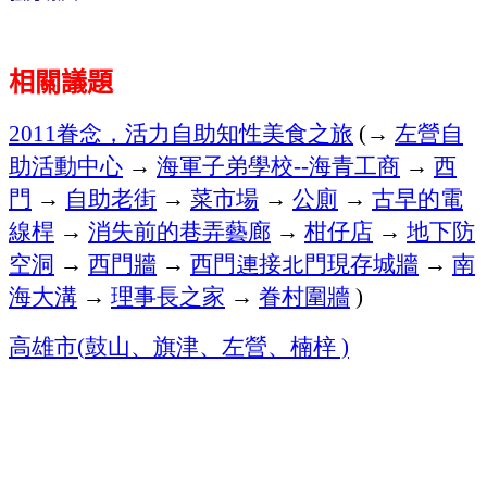
相關議題
眷念，活力自助知性美食之旅
→
左營自
2011
(
助活動中心
→
海軍子弟學校
海青工商
→
西
--
門
→
自助老街
→
菜市場
→
公廁
→
古早的電
線桿
→
消失前的巷弄藝廊
→
柑仔店
→
地下防
空洞
→
西門牆
→
西門連接北門現存城牆
→
南
海大溝
→
理事長之家
→
眷村圍牆
)
高雄市
鼓山、旗津、左營、楠梓
(
)