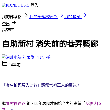
登入
我的部落格
我的部落格後台
我的帳號
登出
高雄市
自助新村 消失前的巷弄藝廊
河畔小築
14年前
「貪生怕死莫入此巷」顯露當初軍人的豪氣。
繼
眷村裡迷路
後，
年居民才開始全力的彩繪「
反攻大陸
99
巷
」。