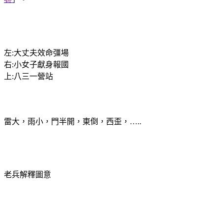
左
大丈夫效命彊場
:
右
小女子獻身報國
:
上
八三一營站
:
雷大，雨小，門半開，東倒，西歪，
…..
老兵解釋圖意