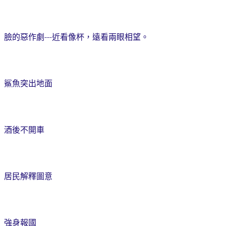
臉的惡作劇---近看像杯，遠看兩眼相望。
鯊魚突出地面
酒後不開車
居民解釋圖意
強身報國