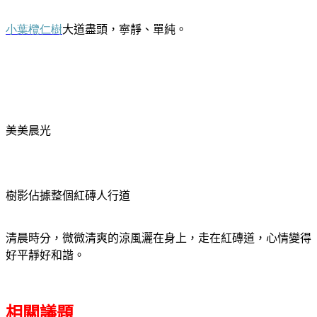
小葉欖仁樹
大道盡頭，
寧靜
單純。
、
美美晨光
樹影佔據整個紅磚人行道
清晨時分
，
微微清爽的涼風灑在
身上
，
走在紅磚道，心情變得
好平靜好和諧。
相關議題