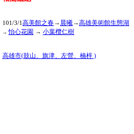
高美館之春
→
晨曦
→
高雄美術館
生態湖
101/3/1
怡心花園
→
小葉欖仁樹
→
高雄市
鼓山、旗津、左營、楠梓
(
)