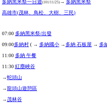
多納黑米祭一日遊
→
多納黑米祭
(101/11/25)
高雄市
茂林、鳥松、大樹、三民
(
)
多納黑米祭
出發
07:00
/
多納村
→
多納國小
多納
石板屋
→
多
09:00
(
→
多納
午餐
11:00
紅塵峽谷
11:30
蛇頭山
→
龍頭山遊憩區
→
茂林谷
→