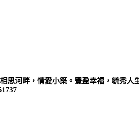
 (相思河畔，情愛小築。豐盈幸福，毓秀人生
351737