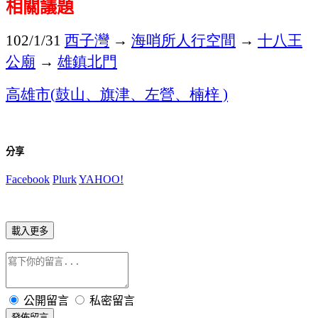
相關議題
西子灣
→
海哨所人行空間
→
十八王
102/1/31
公廟
→
雄鎮北門
高雄市
鼓山、旗津、左營、楠梓
(
)
分享
Facebook
Plurk
YAHOO!
載入更多
公開留言
私密留言
發佈留言