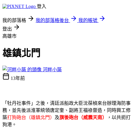
登入
我的部落格
我的部落格後台
我的帳號
登出
高雄市
雄鎮北門
河畔小築
13年前
「牡丹社事件」之後，清廷派船政大臣沈葆楨來台辦理海防事
務，並先後派淮軍統領唐定奎、副將王福祿督造，同時興工修
築
打狗砲台（雄鎮北門）
及
旗後砲台（威震天南）
，以共扼打
狗港。