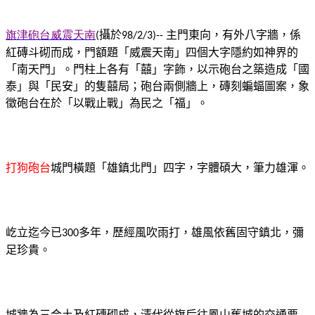
旗津砲台威震天南
攝於
主門東向，有外八字牆，係
(
98/2/3)--
紅磚斗砌而成，門額題「威震天南」四個大字隱約如神界的
「南天門」。門柱上各有「囍」字飾，以示砲台之築造成「國
泰」與「民安」的隻囍局；砲台兩側牆上，磚刻蝙蝠圖案，象
徵砲台在於「以戰止戰」為民之「福」。
打狗砲台
城門橫題「
雄鎮北門」四字，字體碩大，筆力雄渾。
屹立迄今已
多年，歷經風吹雨打，雄風依舊固守鎮北，彌
300
足珍貴。
城牆為三合土及紅磚砌成，
清代從旗后往鳳山舊城的交通要