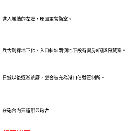
進入城牆的左邊，
原國軍警衛室。
兵舍則採地下化，入口斜坡兩側地下設有營房
間與儲藏室。
8
日據以後逐漸荒廢，營舍被充為港口信號管制所。
在砲台內建造辦公房舍