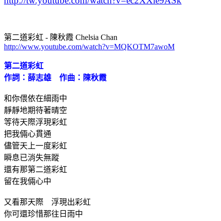
http://tw.youtube.com/watch?v=ec2XXie9ASk
第二道彩虹
-
陳秋霞
Chelsia Chan
http://www.youtube.com/watch?v=MQKOTM7awoM
第二道彩虹
作詞：薛志雄 作曲：陳秋霞
和你偎依在細雨中
靜靜地期待著晴空
等待天際浮現彩虹
把我倆心貫通
儘管天上一度彩虹
瞬息已消失無蹤
還有那第二道彩虹
留在我倆心中
又看那天際 浮現出彩虹
你可還珍惜那往日雨中