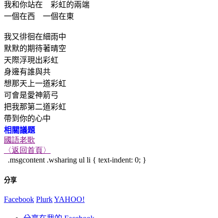
我和你站在 彩虹的兩端
一個在西 一個在東
我又徘徊在細雨中
默默的期待著晴空
天際浮現出彩虹
身邊有誰與共
想那天上一道彩虹
可會是愛神箭弓
把我那第二道彩虹
帶到你的心中
相關議題
國語老歌
〈返回首頁〉
.msgcontent .wsharing ul li { text-indent: 0; }
分享
Facebook
Plurk
YAHOO!