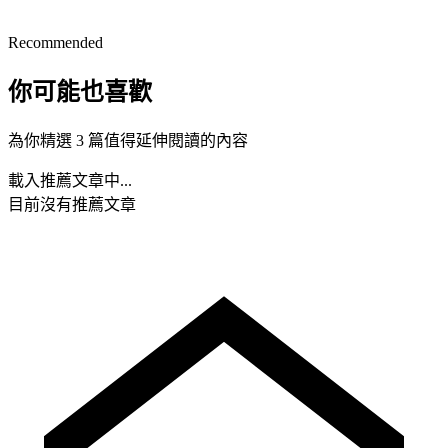
Recommended
你可能也喜歡
為你精選 3 篇值得延伸閱讀的內容
載入推薦文章中...
目前沒有推薦文章