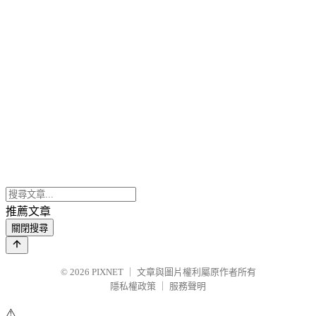
推薦文章
關閉搜尋
© 2026
PIXNET
｜
文章與圖片權利屬原作者所有
隱私權政策
｜
服務聲明
⚠️