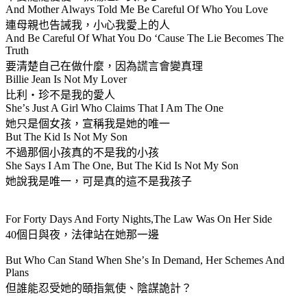
And Mother Always Told Me Be Careful Of Who You Love
連母親也告誡我，小心我愛上的人
And Be Careful Of What You Do
‘
Cause The Lie Becomes The
Truth
要清楚自己在做什麼，因為謊言會變真理
Billie Jean Is Not My Lover
比利‧珍不是我的愛人
She
’
s Just A Girl Who Claims That I Am The One
她只是個女孩，宣稱我是她的唯一
But The Kid Is Not My Son
不過那個小孩真的不是我的小孩
She Says I Am The One, But The Kid Is Not My Son
她說我是唯一，可是真的這不是我孩子
For Forty Days And Forty Nights,The Law Was On Her Side
40
個日與夜，法律站在她那一邊
But Who Can Stand When She
’
s In Demand, Her Schemes And
Plans
但誰能忍受她的頤指氣使、陰謀詭計？