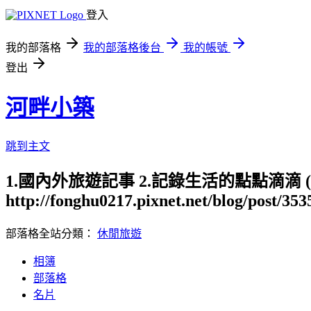
登入
我的部落格
我的部落格後台
我的帳號
登出
河畔小築
跳到主文
1.國內外旅遊記事 2.記錄生活的點點滴滴
http://fonghu0217.pixnet.net/blog/post/35
部落格全站分類：
休閒旅遊
相簿
部落格
名片