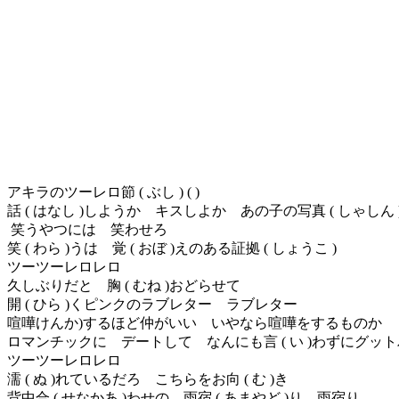
アキラのツーレロ節
(
ぶし
) ( )
話
(
はなし
)
しようか キスしよか あの子の写真
(
しゃしん
笑うやつには 笑わせろ
笑
(
わら
)
うは 覚
(
おぼ
)
えのある証拠
(
しょうこ
)
ツーツーレロレロ
久しぶりだと 胸
(
むね
)
おどらせて
開
(
ひら
)
くピンクのラブレター ラブレター
喧嘩けんか
)
するほど仲がいい いやなら喧嘩をするものか
ロマンチックに デートして なんにも言
(
い
)
わずにグット
ツーツーレロレロ
濡
(
ぬ
)
れているだろ こちらをお向
(
む
)
き
背中合
(
せなかあ
)
わせの 雨宿
(
あまやど
)
り 雨宿り