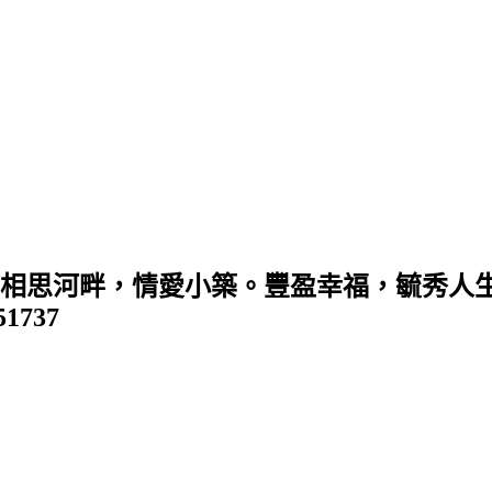
 (相思河畔，情愛小築。豐盈幸福，毓秀人生
351737