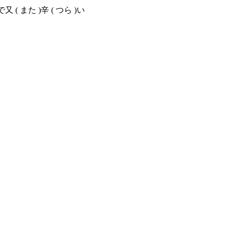
で又
(
また
)
辛
(
つら
)
い