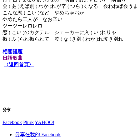
会
(
あ
)
えば別
(
わか
)
れが辛
(
つら
)
くなる 会わねば会うま
こんな恋
(
こい
)
など やめちゃおか
やめたら二人が なお辛い
ツーツーレロレロ
恋
(
こい
)
のカクテル シェーカーに入
(
い
)
れりゃ
振
(
ふ
)
られ振られて 泣
(
な
)
き別
(
わか
)
れ泣き別れ
相關議題
日語歌曲
〈返回首頁〉
分享
Facebook
Plurk
YAHOO!
分享在我的 Facebook