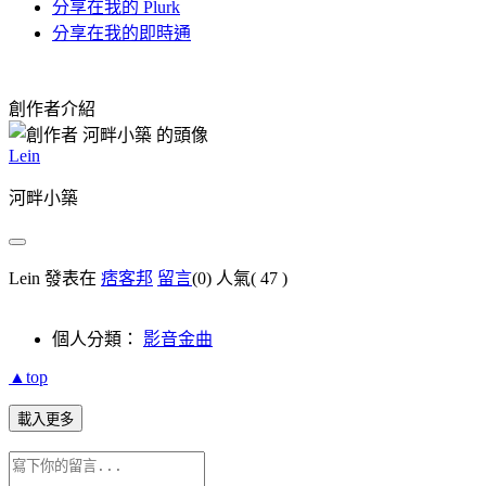
分享在我的 Plurk
分享在我的即時通
創作者介紹
Lein
河畔小築
Lein 發表在
痞客邦
留言
(0)
人氣(
47
)
個人分類：
影音金曲
▲top
載入更多