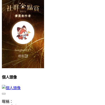
個人頭像
暱稱：