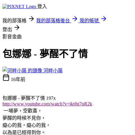
登入
我的部落格
我的部落格後台
我的帳號
登出
影音金曲
包娜娜 - 夢醒不了情
河畔小築
16年前
包娜娜
-
夢醒不了情
197x
http://www.youtube.com/watch?v=iktjht7nR2k
一場夢，空歡喜，
夢醒的時候不見你，
癡心的我，癡心的我，
以為是已經得到你。