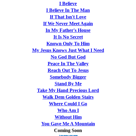
I Believe
I Believe In The Man
If That Isn't Love
If We Never Meet Again
In My Father's House
It Is No Secret
Known Only To Him
My Jesus Knows Just What I Need
No God But God
Peace In The Valley
Reach Out To Jesus
Somebody Bigger
Stand By Me
Take My Hand Precious Lord
Walk Dem Golden Stairs
Where Could I Go
Who Am I
Without Him
You Gave Me A Mountain
Coming Soon